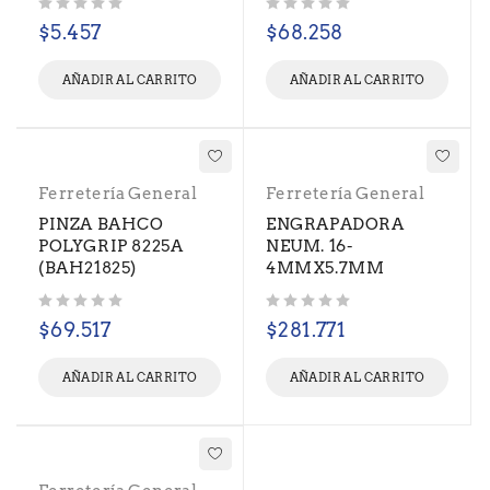
Valorado con
de 5
Valorado con
de 5
$
5.457
$
68.258
AÑADIR AL CARRITO
AÑADIR AL CARRITO
Ferretería General
Ferretería General
PINZA BAHCO
ENGRAPADORA
POLYGRIP 8225A
NEUM. 16-
(BAH21825)
4MMX5.7MM
Valorado con
de 5
Valorado con
de 5
$
69.517
$
281.771
AÑADIR AL CARRITO
AÑADIR AL CARRITO