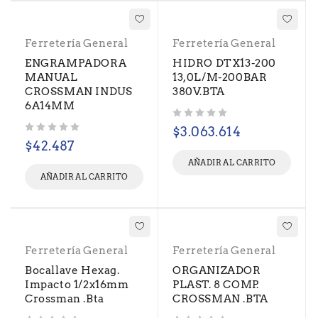
Ferretería General
Ferretería General
ENGRAMPADORA
HIDRO DTX13-200
MANUAL
13,0L/M-200BAR
CROSSMAN INDUS
380V.BTA
6A14MM
Valorado con
de 5
$
3.063.614
Valorado con
de 5
$
42.487
AÑADIR AL CARRITO
AÑADIR AL CARRITO
Ferretería General
Ferretería General
Bocallave Hexag.
ORGANIZADOR
Impacto 1/2x16mm
PLAST. 8 COMP.
Crossman .Bta
CROSSMAN .BTA