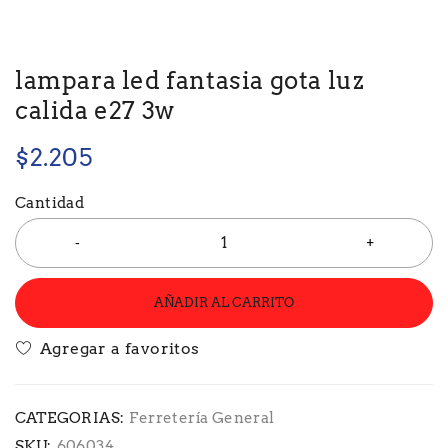
lampara led fantasia gota luz
calida e27 3w
$
2.205
Cantidad
AÑADIR AL CARRITO
CATEGORIAS:
Ferretería General
SKU:
606034