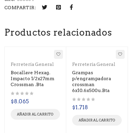
COMPARTIR:
Productos relacionados
Ferretería General
Ferretería General
Bocallave Hexag.
Grampas
Impacto 1/2x27mm
p/engrampadora
Crossman .Bta
crossman
6x10.6x500u.Bta
Valorado con
de 5
$
8.065
Valorado con
de 5
$
1.718
AÑADIR AL CARRITO
AÑADIR AL CARRITO