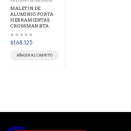
Ferretería General
MALETIN DE
ALUMINIO PORTA
HERRAMIENTAS
CROSSMAN.BTA
Valorado con
de 5
$
168.125
AÑADIR AL CARRITO