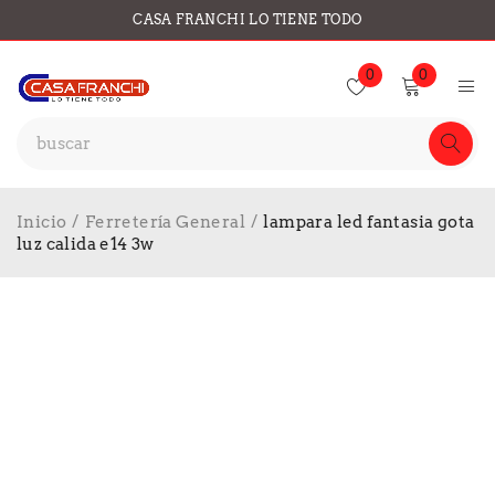
CASA FRANCHI LO TIENE TODO
0
0
Inicio
/
Ferretería General
/
lampara led fantasia gota
luz calida e14 3w