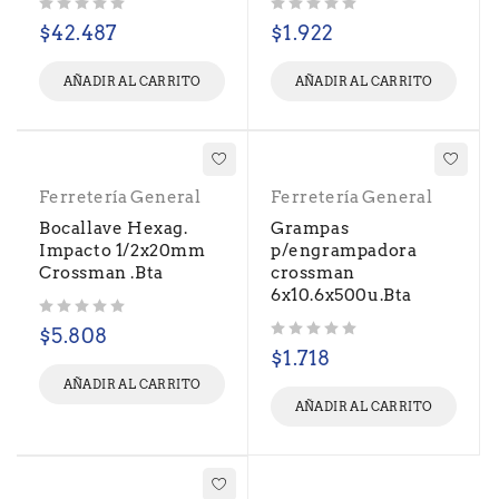
Valorado con
de 5
Valorado con
de 5
$
42.487
$
1.922
AÑADIR AL CARRITO
AÑADIR AL CARRITO
Ferretería General
Ferretería General
Bocallave Hexag.
Grampas
Impacto 1/2x20mm
p/engrampadora
Crossman .Bta
crossman
6x10.6x500u.Bta
Valorado con
de 5
$
5.808
Valorado con
de 5
$
1.718
AÑADIR AL CARRITO
AÑADIR AL CARRITO