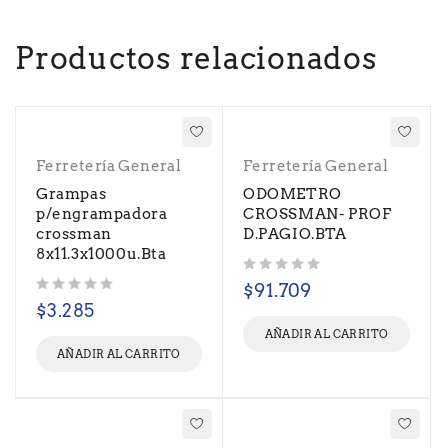
Productos relacionados
Ferretería General
Ferretería General
Grampas
ODOMETRO
p/engrampadora
CROSSMAN- PROF
crossman
D.PAGIO.BTA
8x11.3x1000u.Bta
Valorado con
de 5
$
91.709
Valorado con
de 5
$
3.285
AÑADIR AL CARRITO
AÑADIR AL CARRITO