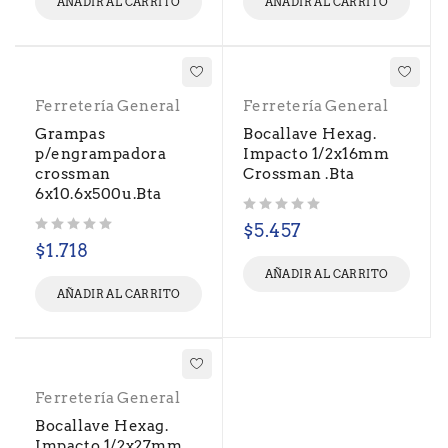
AÑADIR AL CARRITO
AÑADIR AL CARRITO
Ferretería General
Ferretería General
Grampas
Bocallave Hexag.
p/engrampadora
Impacto 1/2x16mm
crossman
Crossman .Bta
6x10.6x500u.Bta
Valorado con
de 5
$
5.457
Valorado con
de 5
$
1.718
AÑADIR AL CARRITO
AÑADIR AL CARRITO
Ferretería General
Bocallave Hexag.
Impacto 1/2x27mm