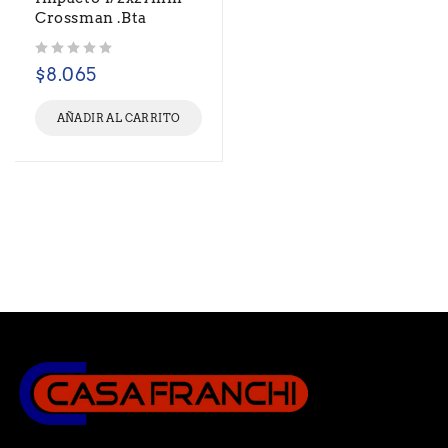
Crossman .Bta
Valorado con
de 5
$
8.065
AÑADIR AL CARRITO