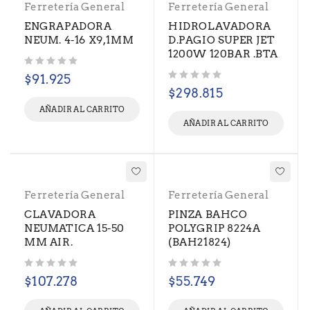
Ferretería General
Ferretería General
ENGRAPADORA
HIDROLAVADORA
NEUM. 4-16 X9,1MM
D.PAGIO SUPER JET
1200W 120BAR .BTA
Valorado con
de 5
$
91.925
Valorado con
de 5
$
298.815
AÑADIR AL CARRITO
AÑADIR AL CARRITO
Ferretería General
Ferretería General
CLAVADORA
PINZA BAHCO
NEUMATICA 15-50
POLYGRIP 8224A
MM AIR.
(BAH21824)
Valorado con
de 5
Valorado con
de 5
$
107.278
$
55.749