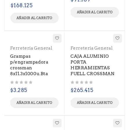
Valorado con
de 5
$
168.125
AÑADIR AL CARRITO
AÑADIR AL CARRITO
Ferretería General
Ferretería General
Grampas
CAJA ALUMINIO
p/engrampadora
PORTA
crossman
HERRAMIENTAS
8x11.3x1000u.Bta
FUELL CROSSMAN
Valorado con
de 5
Valorado con
de 5
$
3.285
$
265.415
AÑADIR AL CARRITO
AÑADIR AL CARRITO