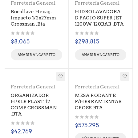
Ferretería General
Ferretería General
Bocallave Hexag.
HIDROLAVADORA
Impacto 1/2x27mm
D.PAGIO SUPER JET
Crossman .Bta
1200W 120BAR .BTA
Valorado con
de 5
Valorado con
de 5
$
8.065
$
298.815
AÑADIR AL CARRITO
AÑADIR AL CARRITO
Ferretería General
Ferretería General
ORGANIZADOR
MESA RODANTE
H/ELE PLAST. 12
P/HERRAMIENTAS
COMP. CROSSMAN
CROSS.BTA
.BTA
Valorado con
de 5
$
575.295
Valorado con
de 5
$
42.769