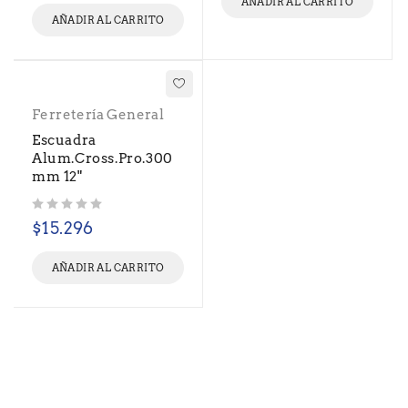
AÑADIR AL CARRITO
AÑADIR AL CARRITO
Ferretería General
Escuadra
Alum.Cross.Pro.300
mm 12"
Valorado con
de 5
$
15.296
AÑADIR AL CARRITO