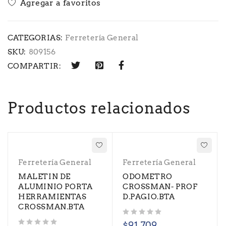
CATEGORIAS:
Ferretería General
SKU:
809156
COMPARTIR:
Productos relacionados
Ferretería General
Ferretería General
MALETIN DE
ODOMETRO
ALUMINIO PORTA
CROSSMAN- PROF
HERRAMIENTAS
D.PAGIO.BTA
CROSSMAN.BTA
Valorado con
de 5
$
91.709