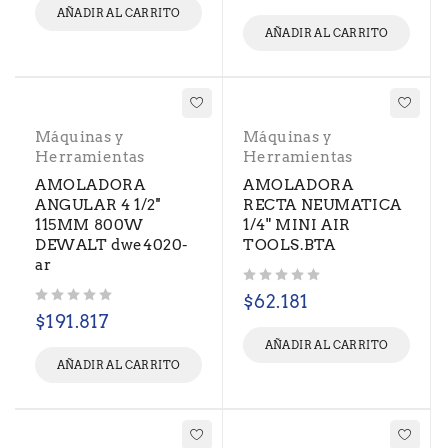
AÑADIR AL CARRITO
AÑADIR AL CARRITO
Máquinas y
Máquinas y
Herramientas
Herramientas
AMOLADORA
AMOLADORA
ANGULAR 4 1/2''
RECTA NEUMATICA
115MM 800W
1/4" MINI AIR
DEWALT dwe4020-
TOOLS.BTA
ar
Valorado con
de 5
$
62.181
Valorado con
de 5
$
191.817
AÑADIR AL CARRITO
AÑADIR AL CARRITO