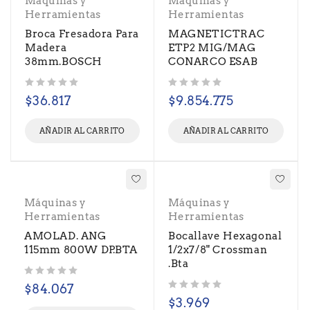
Máquinas y
Máquinas y
Herramientas
Herramientas
Broca Fresadora Para
MAGNETICTRAC
Madera
ETP2 MIG/MAG
38mm.BOSCH
CONARCO ESAB
Valorado con
de 5
Valorado con
de 5
$
36.817
$
9.854.775
AÑADIR AL CARRITO
AÑADIR AL CARRITO
Máquinas y
Máquinas y
Herramientas
Herramientas
AMOLAD. ANG
Bocallave Hexagonal
115mm 800W DP.BTA
1/2x7/8" Crossman
.Bta
Valorado con
de 5
$
84.067
Valorado con
de 5
$
3.969