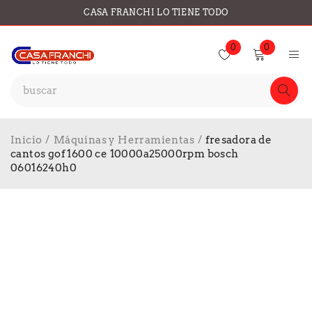
CASA FRANCHI LO TIENE TODO
0
0
Inicio
/
Máquinas y Herramientas
/
fresadora de
cantos gof 1600 ce 10000a25000rpm bosch
06016240h0