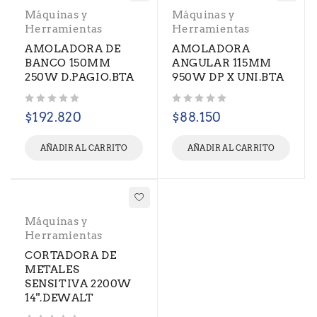
Máquinas y
Máquinas y
Herramientas
Herramientas
AMOLADORA DE
AMOLADORA
BANCO 150MM
ANGULAR 115MM
250W D.PAGIO.BTA
950W DP X UNI.BTA
Valorado con
de 5
Valorado con
de 5
$
192.820
$
88.150
AÑADIR AL CARRITO
AÑADIR AL CARRITO
Máquinas y
Herramientas
CORTADORA DE
METALES
SENSITIVA 2200W
14''.DEWALT