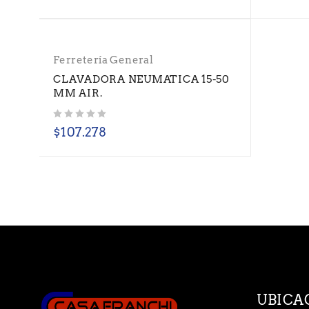
Ferretería General
CLAVADORA NEUMATICA 15-50
MM AIR.
Valorado con
de 5
$
107.278
UBICA