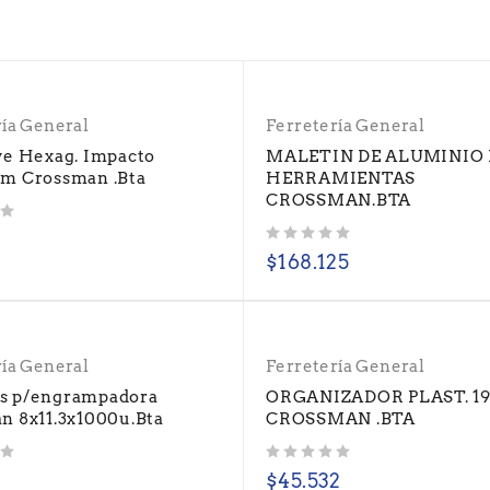
ría General
Ferretería General
ve Hexag. Impacto
MALETIN DE ALUMINIO
m Crossman .Bta
HERRAMIENTAS
CROSSMAN.BTA
Valorado con
de 5
$
168.125
ría General
Ferretería General
s p/engrampadora
ORGANIZADOR PLAST. 19
n 8x11.3x1000u.Bta
CROSSMAN .BTA
Valorado con
de 5
$
45.532