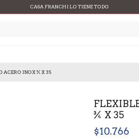
CASA FRANCHI LO TIENE TODO
 ACERO INOX ¾ X 35
FLEXIBL
¾ X 35
$
10.766