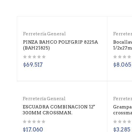
Ferretería General
Ferrete
PINZA BAHCO POLYGRIP 8225A
Bocalla
(BAH21825)
1/2x27m
Valorado con
de 5
Valorado con
de 5
$
69.517
$
8.065
Ferretería General
Ferrete
ESCUADRA COMBINACION 12"
Grampa
300MM CROSSMAN.
crossma
Valorado con
de 5
Valorado con
de 5
$
17.060
$
3.285