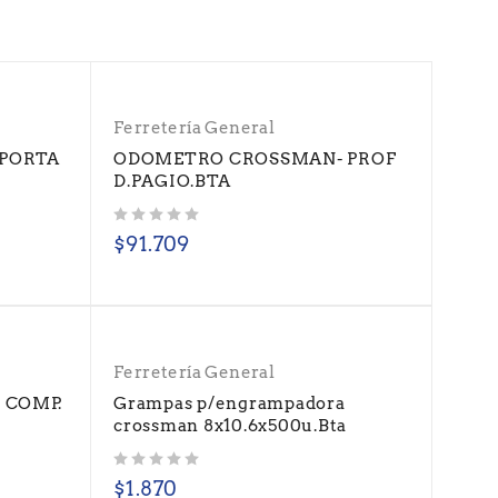
Ferretería General
 PORTA
ODOMETRO CROSSMAN- PROF
D.PAGIO.BTA
Valorado con
de 5
$
91.709
Ferretería General
 COMP.
Grampas p/engrampadora
crossman 8x10.6x500u.Bta
Valorado con
de 5
$
1.870