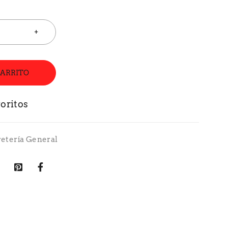
CARRITO
retería General