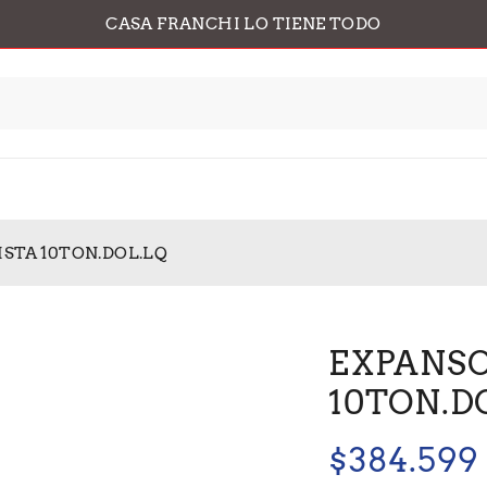
CASA FRANCHI LO TIENE TODO
STA 10TON.DOL.LQ
EXPANSO
10TON.D
$
384.599