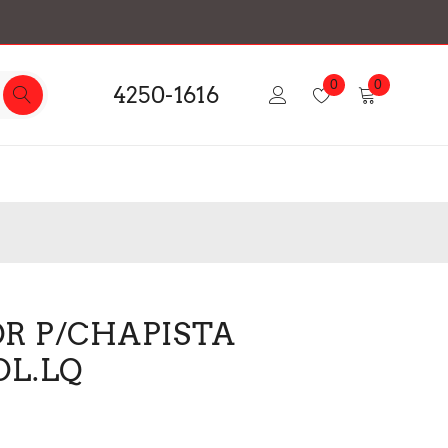
0
0
4250-1616
R P/CHAPISTA
OL.LQ