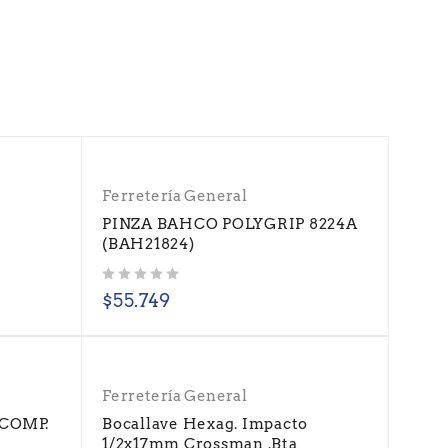
Ferretería General
o
PINZA BAHCO POLYGRIP 8224A
(BAH21824)
Valorado con
de 5
$
55.749
Ferretería General
COMP.
Bocallave Hexag. Impacto
1/2x17mm Crossman .Bta