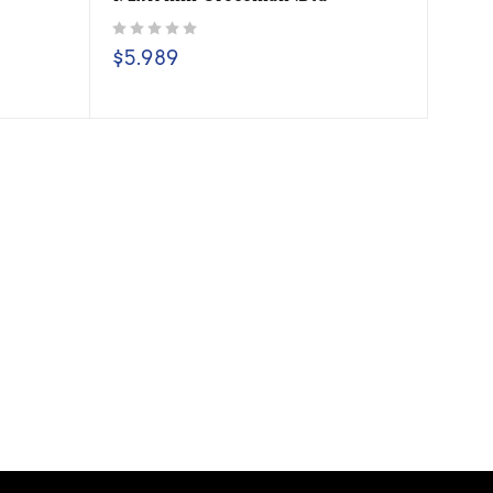
Valorado con
de 5
$
5.989