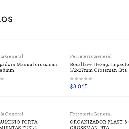
dos
ría General
Ferretería General
padora Manual crossman
Bocallave Hexag. Impact
4a8mm.
1/2x27mm Crossman .Bta
Valorado con
de 5
1
$
8.065
ría General
Ferretería General
LUMINIO PORTA
ORGANIZADOR PLAST. 8 
MIENTAS FUELL
CROSSMAN .BTA