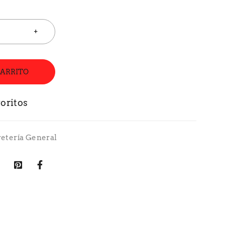
CARRITO
retería General