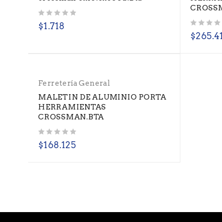
CROSS
Valorado con
de 5
$
1.718
Valorado con
de 5
$
265.4
Ferretería General
MALETIN DE ALUMINIO PORTA
HERRAMIENTAS
CROSSMAN.BTA
Valorado con
de 5
$
168.125