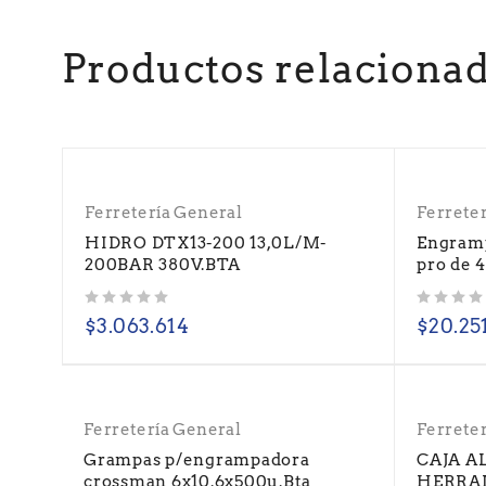
Productos relaciona
Ferretería General
Ferrete
HIDRO DTX13-200 13,0L/M-
Engram
200BAR 380V.BTA
pro de 
Valorado con
de 5
Valorado con
de 5
$
3.063.614
$
20.25
Ferretería General
Ferrete
Grampas p/engrampadora
CAJA A
crossman 6x10.6x500u.Bta
HERRA