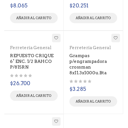
Valorado con
de 5
Valorado con
de 5
$
8.065
$
20.251
AÑADIR AL CARRITO
AÑADIR AL CARRITO
Ferretería General
Ferretería General
REPUESTO CRIQUE
Grampas
6° ENC. 1/2 BAHCO
p/engrampadora
P/815RN
crossman
8x11.3x1000u.Bta
Valorado con
de 5
$
26.700
Valorado con
de 5
$
3.285
AÑADIR AL CARRITO
AÑADIR AL CARRITO