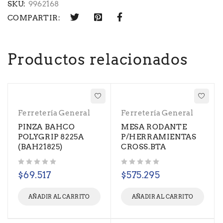
SKU:
9962168
COMPARTIR:
Productos relacionados
Ferretería General
Ferretería General
PINZA BAHCO
MESA RODANTE
POLYGRIP 8225A
P/HERRAMIENTAS
(BAH21825)
CROSS.BTA
Valorado con
de 5
Valorado con
de 5
$
69.517
$
575.295
AÑADIR AL CARRITO
AÑADIR AL CARRITO