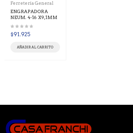
Ferretería General
ENGRAPADORA
NEUM. 4-16 X9,1MM
Valorado con
de 5
$
91.925
AÑADIR AL CARRITO