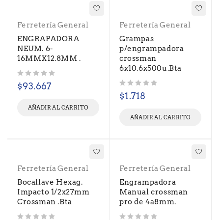
Ferretería General
Ferretería General
ENGRAPADORA
Grampas
NEUM. 6-
p/engrampadora
16MMX12.8MM .
crossman
6x10.6x500u.Bta
Valorado con
de 5
$
93.667
Valorado con
de 5
$
1.718
AÑADIR AL CARRITO
AÑADIR AL CARRITO
Ferretería General
Ferretería General
Bocallave Hexag.
Engrampadora
Impacto 1/2x27mm
Manual crossman
Crossman .Bta
pro de 4a8mm.