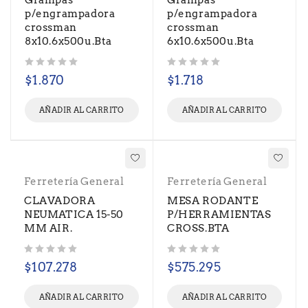
Grampas
Grampas
p/engrampadora
p/engrampadora
crossman
crossman
8x10.6x500u.Bta
6x10.6x500u.Bta
Valorado con
de 5
Valorado con
de 5
$
1.870
$
1.718
AÑADIR AL CARRITO
AÑADIR AL CARRITO
Ferretería General
Ferretería General
CLAVADORA
MESA RODANTE
NEUMATICA 15-50
P/HERRAMIENTAS
MM AIR.
CROSS.BTA
Valorado con
de 5
Valorado con
de 5
$
107.278
$
575.295
AÑADIR AL CARRITO
AÑADIR AL CARRITO