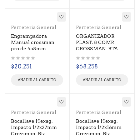
Ferretería General
Ferretería General
Engrampadora
ORGANIZADOR
Manual crossman
PLAST. 8 COMP.
pro de 4a8mm.
CROSSMAN .BTA
Valorado con
de 5
Valorado con
de 5
$
20.251
$
68.258
AÑADIR AL CARRITO
AÑADIR AL CARRITO
Ferretería General
Ferretería General
Bocallave Hexag.
Bocallave Hexag.
Impacto 1/2x27mm
Impacto 1/2x16mm
Crossman .Bta
Crossman .Bta