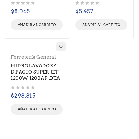
Valorado con
de 5
Valorado con
de 5
$
8.065
$
5.457
AÑADIR AL CARRITO
AÑADIR AL CARRITO
Ferretería General
HIDROLAVADORA
D.PAGIO SUPER JET
1200W 120BAR .BTA
Valorado con
de 5
$
298.815
AÑADIR AL CARRITO