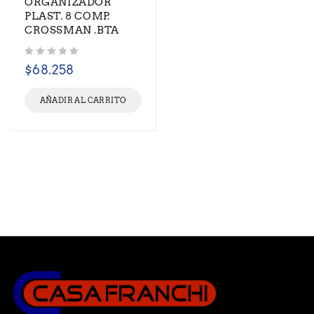
ORGANIZADOR
PLAST. 8 COMP.
CROSSMAN .BTA
Valorado con
de 5
$
68.258
AÑADIR AL CARRITO