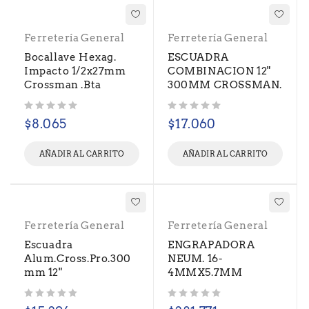
Ferretería General
Ferretería General
Bocallave Hexag.
ESCUADRA
Impacto 1/2x27mm
COMBINACION 12"
Crossman .Bta
300MM CROSSMAN.
Valorado con
de 5
Valorado con
de 5
$
8.065
$
17.060
AÑADIR AL CARRITO
AÑADIR AL CARRITO
Ferretería General
Ferretería General
Escuadra
ENGRAPADORA
Alum.Cross.Pro.300
NEUM. 16-
mm 12"
4MMX5.7MM
Valorado con
de 5
Valorado con
de 5