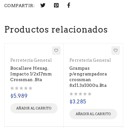
COMPARTIR:
Productos relacionados
Ferretería General
Ferretería General
Bocallave Hexag.
Grampas
Impacto 1/2x17mm
p/engrampadora
Crossman .Bta
crossman
8x11.3x1000u.Bta
Valorado con
de 5
$
5.989
Valorado con
de 5
$
3.285
AÑADIR AL CARRITO
AÑADIR AL CARRITO