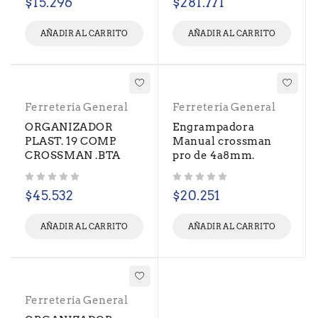
$
15.296
$
281.771
AÑADIR AL CARRITO
AÑADIR AL CARRITO
Ferretería General
Ferretería General
ORGANIZADOR
Engrampadora
PLAST. 19 COMP.
Manual crossman
CROSSMAN .BTA
pro de 4a8mm.
Valorado con
de 5
Valorado con
de 5
$
45.532
$
20.251
AÑADIR AL CARRITO
AÑADIR AL CARRITO
Ferretería General