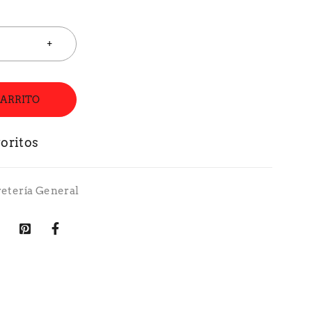
CARRITO
retería General