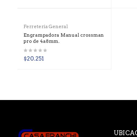
Ferretería General
Engrampadora Manual crossman
pro de 4a8mm.
Valorado con
de 5
$
20.251
UBICA