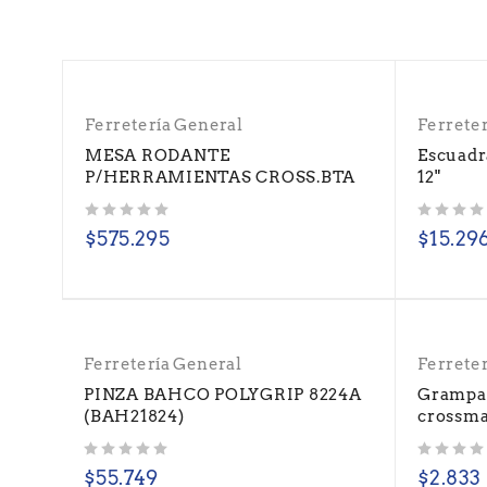
Ferretería General
Ferrete
MESA RODANTE
Escuadr
P/HERRAMIENTAS CROSS.BTA
12"
Valorado con
de 5
Valorado con
de 5
$
575.295
$
15.29
Ferretería General
Ferrete
PINZA BAHCO POLYGRIP 8224A
Grampa
(BAH21824)
crossma
Valorado con
de 5
Valorado con
de 5
$
55.749
$
2.833