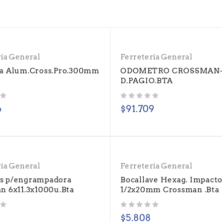
ría General
Ferretería General
a Alum.Cross.Pro.300mm
ODOMETRO CROSSMAN-
D.PAGIO.BTA
Valorado con
de 5
6
$
91.709
ría General
Ferretería General
s p/engrampadora
Bocallave Hexag. Impact
n 6x11.3x1000u.Bta
1/2x20mm Crossman .Bta
Valorado con
de 5
$
5.808