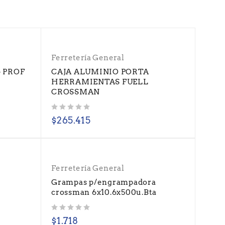
Ferretería General
 PROF
CAJA ALUMINIO PORTA
HERRAMIENTAS FUELL
CROSSMAN
Valorado con
de 5
$
265.415
Ferretería General
o
Grampas p/engrampadora
crossman 6x10.6x500u.Bta
Valorado con
de 5
$
1.718