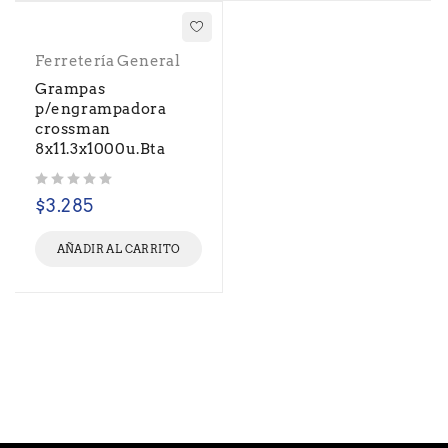
Ferretería General
Grampas
p/engrampadora
crossman
8x11.3x1000u.Bta
Valorado con
de 5
$
3.285
AÑADIR AL CARRITO