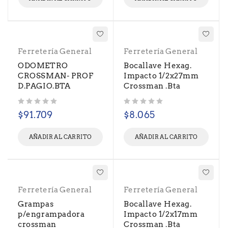
Ferretería General
Ferretería General
ODOMETRO
Bocallave Hexag.
CROSSMAN- PROF
Impacto 1/2x27mm
D.PAGIO.BTA
Crossman .Bta
Valorado con
de 5
Valorado con
de 5
$
91.709
$
8.065
AÑADIR AL CARRITO
AÑADIR AL CARRITO
Ferretería General
Ferretería General
Grampas
Bocallave Hexag.
p/engrampadora
Impacto 1/2x17mm
crossman
Crossman .Bta