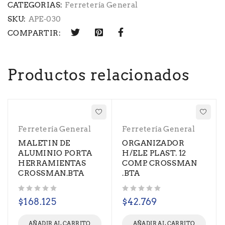
CATEGORIAS:
Ferretería General
SKU:
APE-030
COMPARTIR:
Productos relacionados
Ferretería General
Ferretería General
MALETIN DE
ORGANIZADOR
ALUMINIO PORTA
H/ELE PLAST. 12
HERRAMIENTAS
COMP. CROSSMAN
CROSSMAN.BTA
.BTA
Valorado con
de 5
Valorado con
de 5
$
168.125
$
42.769
AÑADIR AL CARRITO
AÑADIR AL CARRITO