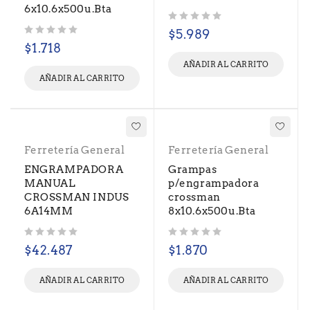
6x10.6x500u.Bta
Valorado con
de 5
$
5.989
Valorado con
de 5
$
1.718
AÑADIR AL CARRITO
AÑADIR AL CARRITO
Ferretería General
Ferretería General
ENGRAMPADORA
Grampas
MANUAL
p/engrampadora
CROSSMAN INDUS
crossman
6A14MM
8x10.6x500u.Bta
Valorado con
de 5
Valorado con
de 5
$
42.487
$
1.870
AÑADIR AL CARRITO
AÑADIR AL CARRITO