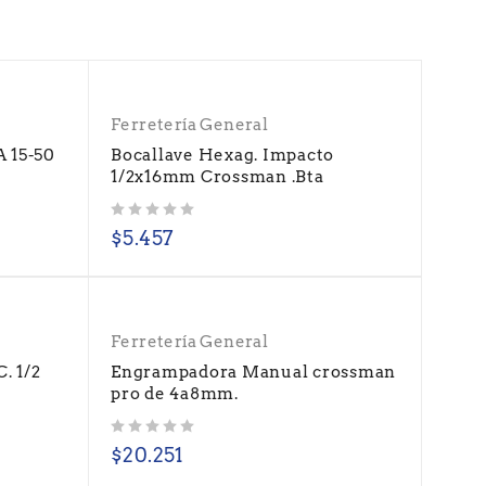
Ferretería General
15-50
Bocallave Hexag. Impacto
1/2x16mm Crossman .Bta
Valorado con
de 5
$
5.457
Ferretería General
. 1/2
Engrampadora Manual crossman
pro de 4a8mm.
Valorado con
de 5
$
20.251