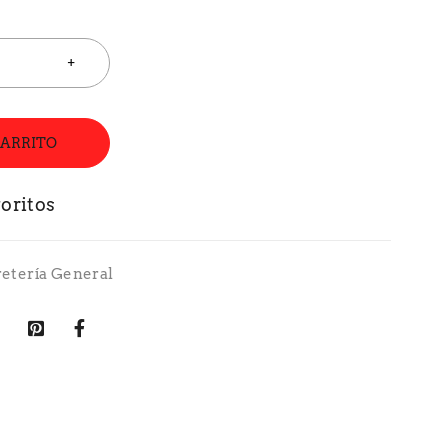
CARRITO
retería General