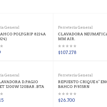
ría General
Ferretería General
BAHCO POLYGRIP 8224A
CLAVADORA NEUMATICA 
824)
MM AIR.
Valorado con
de 5
9
$
107.278
ría General
Ferretería General
AVADORA D.PAGIO
REPUESTO CRIQUE 6° ENC
JET 1200W 120BAR .BTA
BAHCO P/815RN
Valorado con
de 5
15
$
26.700