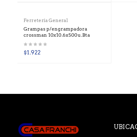
Ferretería General
Grampas p/engrampadora
crossman 10x10.6x500u.Bta
Valorado con
de 5
$
1.922
UBICA