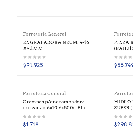
Ferretería General
Ferrete
ENGRAPADORA NEUM. 4-16
PINZA 
X9,1MM
(BAH21
Valorado con
de 5
Valorado con
de 5
$
91.925
$
55.74
Ferretería General
Ferrete
Grampas p/engrampadora
HIDROL
crossman 6x10.6x500u.Bta
SUPER 
Valorado con
de 5
Valorado con
de 5
$
1.718
$
298.8