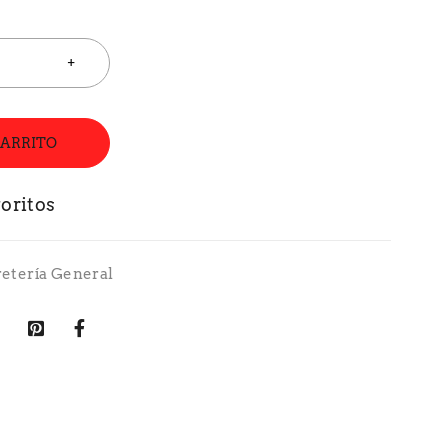
CARRITO
retería General