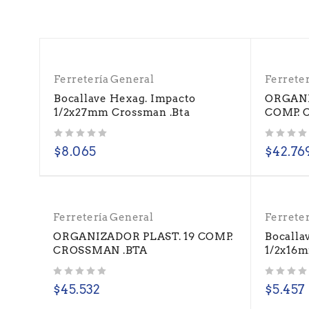
Ferretería General
Ferrete
Bocallave Hexag. Impacto
ORGANI
1/2x27mm Crossman .Bta
COMP. 
Valorado con
de 5
Valorado con
de 5
$
8.065
$
42.76
Ferretería General
Ferrete
ORGANIZADOR PLAST. 19 COMP.
Bocalla
CROSSMAN .BTA
1/2x16m
Valorado con
de 5
Valorado con
de 5
$
45.532
$
5.457