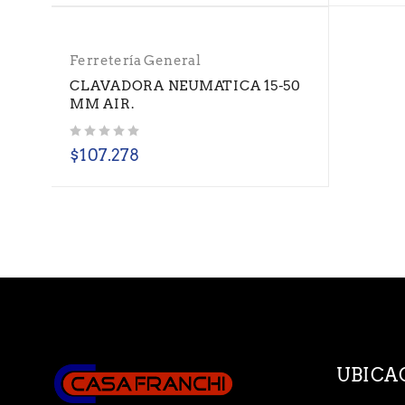
Ferretería General
CLAVADORA NEUMATICA 15-50
MM AIR.
Valorado con
de 5
$
107.278
UBICA