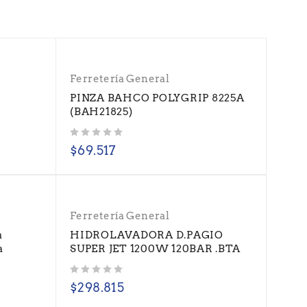
Ferretería General
-
PINZA BAHCO POLYGRIP 8225A
(BAH21825)
Valorado con
de 5
$
69.517
Ferretería General
a
HIDROLAVADORA D.PAGIO
a
SUPER JET 1200W 120BAR .BTA
Valorado con
de 5
$
298.815