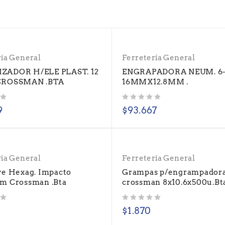
ría General
Ferretería General
ZADOR H/ELE PLAST. 12
ENGRAPADORA NEUM. 6
CROSSMAN .BTA
16MMX12.8MM .
Valorado con
de 5
9
$
93.667
ría General
Ferretería General
ve Hexag. Impacto
Grampas p/engrampador
m Crossman .Bta
crossman 8x10.6x500u.Bt
Valorado con
de 5
$
1.870