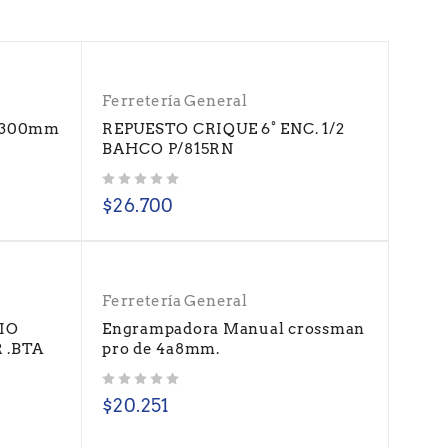
Ferretería General
o.300mm
REPUESTO CRIQUE 6° ENC. 1/2
BAHCO P/815RN
Valorado con
de 5
$
26.700
Ferretería General
IO
Engrampadora Manual crossman
 .BTA
pro de 4a8mm.
Valorado con
de 5
$
20.251