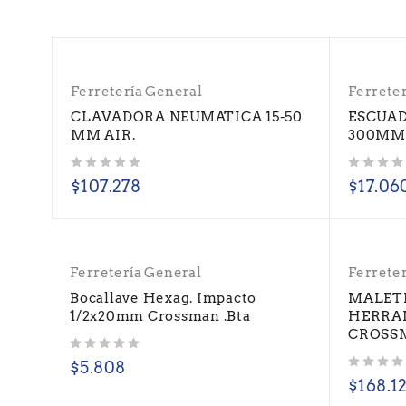
Ferretería General
Ferrete
CLAVADORA NEUMATICA 15-50
ESCUAD
MM AIR.
300MM
Valorado con
de 5
Valorado con
de 5
$
107.278
$
17.06
Ferretería General
Ferrete
Bocallave Hexag. Impacto
MALETI
1/2x20mm Crossman .Bta
HERRA
CROSS
Valorado con
de 5
$
5.808
Valorado con
de 5
$
168.1