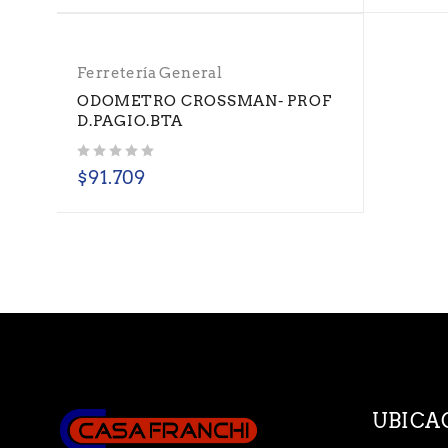
Ferretería General
ODOMETRO CROSSMAN- PROF
D.PAGIO.BTA
Valorado con
de 5
$
91.709
UBICA