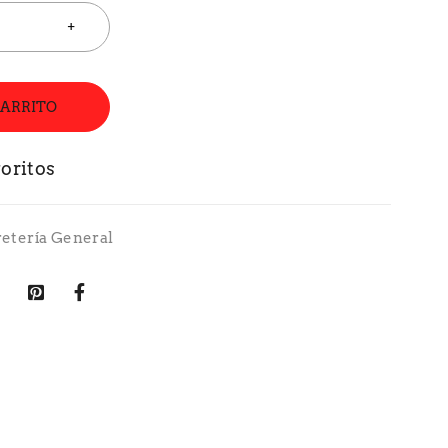
CARRITO
retería General