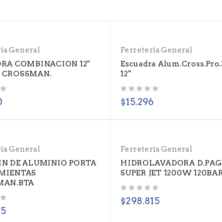
ría General
Ferretería General
RA COMBINACION 12"
Escuadra Alum.Cross.Pr
 CROSSMAN.
12"
Valorado con
de 5
0
$
15.296
ría General
Ferretería General
N DE ALUMINIO PORTA
HIDROLAVADORA D.PAG
MIENTAS
SUPER JET 1200W 120BAR
MAN.BTA
Valorado con
de 5
$
298.815
25