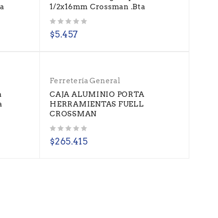
ta
1/2x16mm Crossman .Bta
Valorado con
de 5
$
5.457
Ferretería General
a
CAJA ALUMINIO PORTA
a
HERRAMIENTAS FUELL
CROSSMAN
Valorado con
de 5
$
265.415