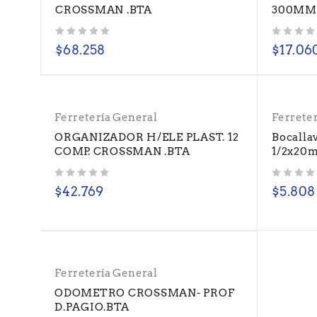
CROSSMAN .BTA
300MM
Valorado con
de 5
Valorado con
de 5
$
68.258
$
17.06
Ferretería General
Ferrete
ORGANIZADOR H/ELE PLAST. 12
Bocalla
COMP. CROSSMAN .BTA
1/2x20m
Valorado con
de 5
Valorado con
de 5
$
42.769
$
5.808
Ferretería General
ODOMETRO CROSSMAN- PROF
D.PAGIO.BTA