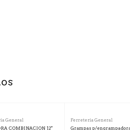
dos
ría General
Ferretería General
RA COMBINACION 12"
Grampas p/engrampador