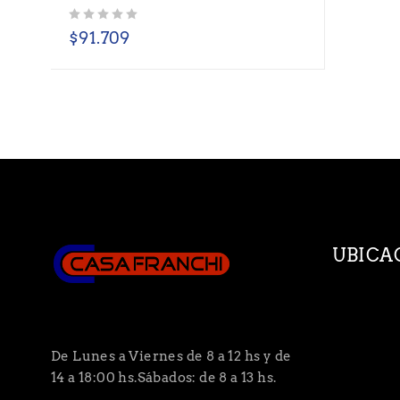
Valorado con
de 5
$
91.709
UBICA
De Lunes a Viernes de 8 a 12 hs y de
14 a 18:00 hs.Sábados: de 8 a 13 hs.