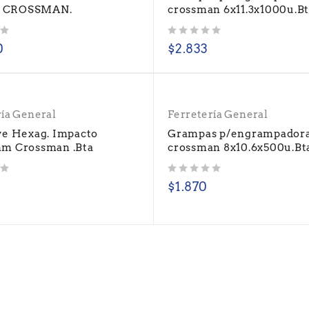
 CROSSMAN.
crossman 6x11.3x1000u.B
Valorado con
de 5
0
$
2.833
ría General
Ferretería General
ve Hexag. Impacto
Grampas p/engrampador
m Crossman .Bta
crossman 8x10.6x500u.Bt
Valorado con
de 5
$
1.870