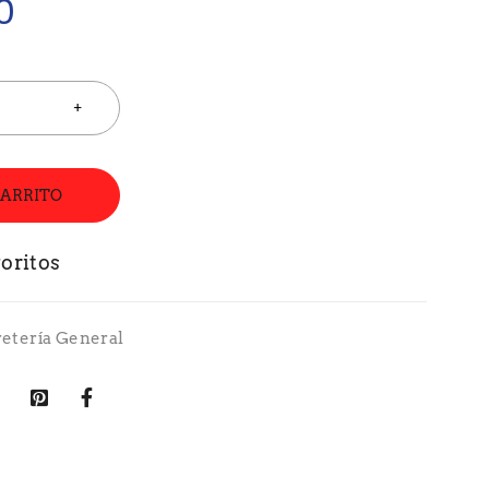
0
CARRITO
retería General