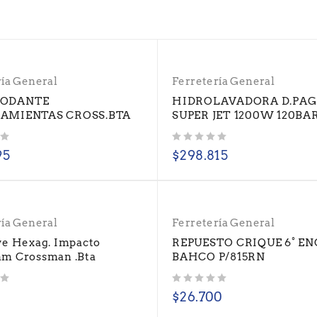
ría General
Ferretería General
RODANTE
HIDROLAVADORA D.PAG
AMIENTAS CROSS.BTA
SUPER JET 1200W 120BAR
Valorado con
de 5
95
$
298.815
ría General
Ferretería General
ve Hexag. Impacto
REPUESTO CRIQUE 6° ENC
m Crossman .Bta
BAHCO P/815RN
Valorado con
de 5
$
26.700