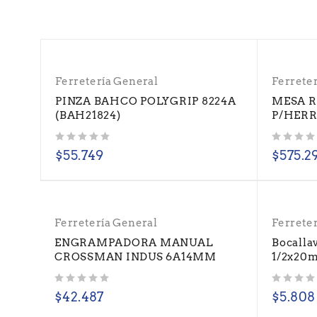
Ferretería General
Ferrete
PINZA BAHCO POLYGRIP 8224A
MESA 
(BAH21824)
P/HERR
Valorado con
de 5
Valorado con
de 5
$
55.749
$
575.2
Ferretería General
Ferrete
ENGRAMPADORA MANUAL
Bocalla
CROSSMAN INDUS 6A14MM
1/2x20m
Valorado con
de 5
Valorado con
de 5
$
42.487
$
5.808