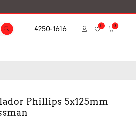
0
0
4250-1616
lador Phillips 5x125mm
ossman