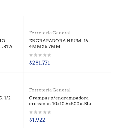
Ferretería General
IO
ENGRAPADORA NEUM. 16-
 .BTA
4MMX5.7MM
Valorado con
de 5
$
281.771
Ferretería General
. 1/2
Grampas p/engrampadora
crossman 10x10.6x500u.Bta
Valorado con
de 5
$
1.922