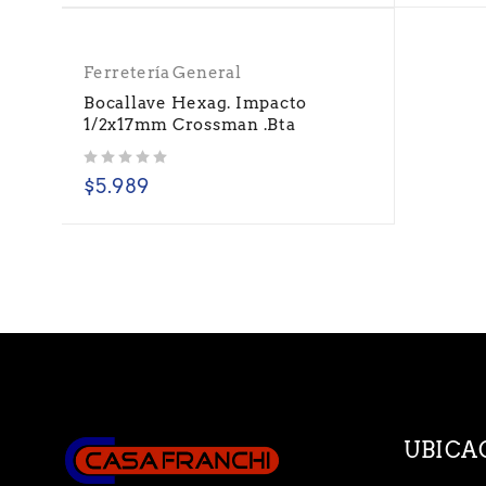
Ferretería General
Bocallave Hexag. Impacto
1/2x17mm Crossman .Bta
Valorado con
de 5
$
5.989
UBICA