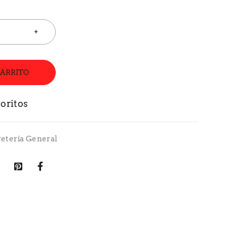
CARRITO
retería General