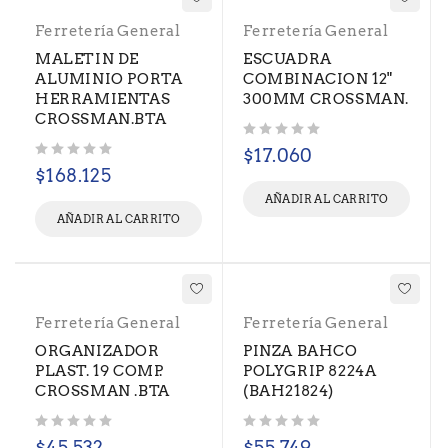
Ferretería General
Ferretería General
MALETIN DE
ESCUADRA
ALUMINIO PORTA
COMBINACION 12"
HERRAMIENTAS
300MM CROSSMAN.
CROSSMAN.BTA
Valorado con
de 5
$
17.060
Valorado con
de 5
$
168.125
AÑADIR AL CARRITO
AÑADIR AL CARRITO
Ferretería General
Ferretería General
ORGANIZADOR
PINZA BAHCO
PLAST. 19 COMP.
POLYGRIP 8224A
CROSSMAN .BTA
(BAH21824)
Valorado con
de 5
Valorado con
de 5
$
45.532
$
55.749