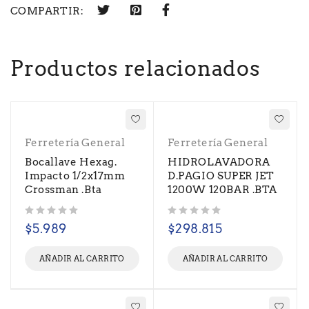
COMPARTIR:
Productos relacionados
Ferretería General
Ferretería General
Bocallave Hexag.
HIDROLAVADORA
Impacto 1/2x17mm
D.PAGIO SUPER JET
Crossman .Bta
1200W 120BAR .BTA
Valorado con
de 5
Valorado con
de 5
$
5.989
$
298.815
AÑADIR AL CARRITO
AÑADIR AL CARRITO