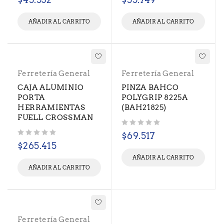
AÑADIR AL CARRITO
AÑADIR AL CARRITO
Ferretería General
Ferretería General
CAJA ALUMINIO
PINZA BAHCO
PORTA
POLYGRIP 8225A
HERRAMIENTAS
(BAH21825)
FUELL CROSSMAN
Valorado con
de 5
$
69.517
Valorado con
de 5
$
265.415
AÑADIR AL CARRITO
AÑADIR AL CARRITO
Ferretería General