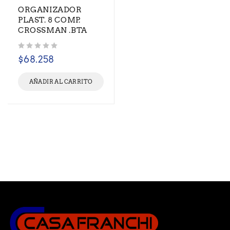
ORGANIZADOR
PLAST. 8 COMP.
CROSSMAN .BTA
Valorado con
de 5
$
68.258
AÑADIR AL CARRITO