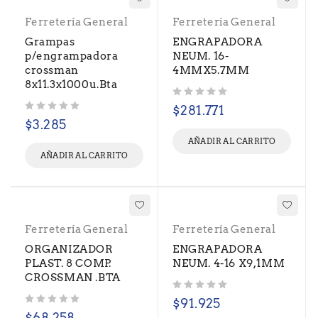
Ferretería General
Ferretería General
Grampas
ENGRAPADORA
p/engrampadora
NEUM. 16-
crossman
4MMX5.7MM
8x11.3x1000u.Bta
Valorado con
de 5
$
281.771
Valorado con
de 5
$
3.285
AÑADIR AL CARRITO
AÑADIR AL CARRITO
Ferretería General
Ferretería General
ORGANIZADOR
ENGRAPADORA
PLAST. 8 COMP.
NEUM. 4-16 X9,1MM
CROSSMAN .BTA
Valorado con
de 5
$
91.925
Valorado con
de 5
$
68.258