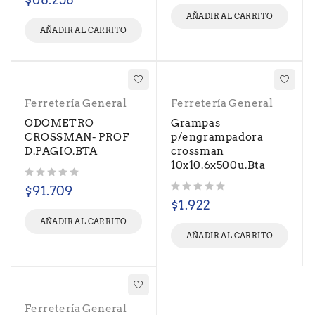
AÑADIR AL CARRITO
AÑADIR AL CARRITO
Ferretería General
Ferretería General
ODOMETRO
Grampas
CROSSMAN- PROF
p/engrampadora
D.PAGIO.BTA
crossman
10x10.6x500u.Bta
Valorado con
de 5
$
91.709
Valorado con
de 5
$
1.922
AÑADIR AL CARRITO
AÑADIR AL CARRITO
Ferretería General