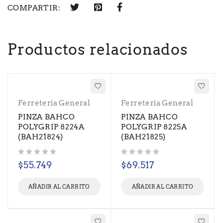
COMPARTIR:
Productos relacionados
Ferretería General
Ferretería General
PINZA BAHCO
PINZA BAHCO
POLYGRIP 8224A
POLYGRIP 8225A
(BAH21824)
(BAH21825)
Valorado con
de 5
Valorado con
de 5
$
55.749
$
69.517
AÑADIR AL CARRITO
AÑADIR AL CARRITO