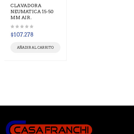
CLAVADORA
NEUMATICA 15-50
MM AIR.
Valorado con
de 5
$
107.278
AÑADIR AL CARRITO