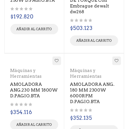
250W D.PAGIO.BTA
DE TORQUE Con
Embrague dewalt
dw268
Valorado con
de 5
$
192.820
Valorado con
de 5
$
503.123
AÑADIR AL CARRITO
AÑADIR AL CARRITO
Máquinas y
Máquinas y
Herramientas
Herramientas
AMOLADORA
AMOLADORA ANG.
ANG.230 MM 1800W
180 MM 2300W
D.PAGIO.BTA
6000RPM
D.PAGIO.BTA
Valorado con
de 5
$
354.116
Valorado con
de 5
$
352.135
AÑADIR AL CARRITO