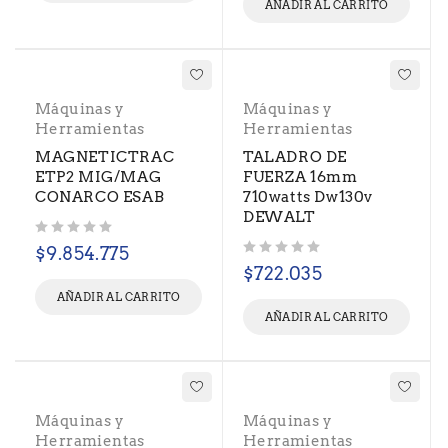
AÑADIR AL CARRITO
Máquinas y
Máquinas y
Herramientas
Herramientas
MAGNETICTRAC
TALADRO DE
ETP2 MIG/MAG
FUERZA 16mm
CONARCO ESAB
710watts Dw130v
DEWALT
Valorado con
de 5
$
9.854.775
Valorado con
de 5
$
722.035
AÑADIR AL CARRITO
AÑADIR AL CARRITO
Máquinas y
Máquinas y
Herramientas
Herramientas