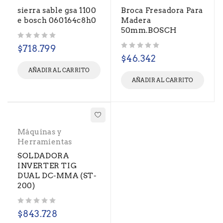
sierra sable gsa 1100
Broca Fresadora Para
e bosch 060164c8h0
Madera
50mm.BOSCH
Valorado con
de 5
$
718.799
Valorado con
de 5
$
46.342
AÑADIR AL CARRITO
AÑADIR AL CARRITO
Máquinas y
Herramientas
SOLDADORA
INVERTER TIG
DUAL DC-MMA (ST-
200)
Valorado con
de 5
$
843.728