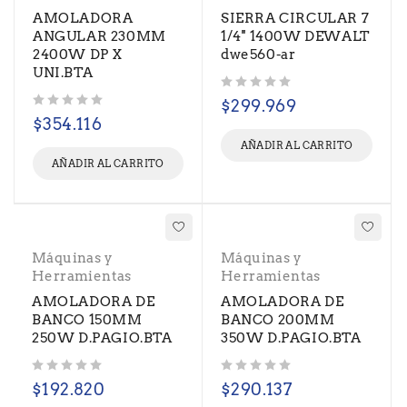
AMOLADORA
SIERRA CIRCULAR 7
ANGULAR 230MM
1/4'' 1400W DEWALT
2400W DP X
dwe560-ar
UNI.BTA
Valorado con
de 5
$
299.969
Valorado con
de 5
$
354.116
AÑADIR AL CARRITO
AÑADIR AL CARRITO
Máquinas y
Máquinas y
Herramientas
Herramientas
AMOLADORA DE
AMOLADORA DE
BANCO 150MM
BANCO 200MM
250W D.PAGIO.BTA
350W D.PAGIO.BTA
Valorado con
de 5
Valorado con
de 5
$
192.820
$
290.137