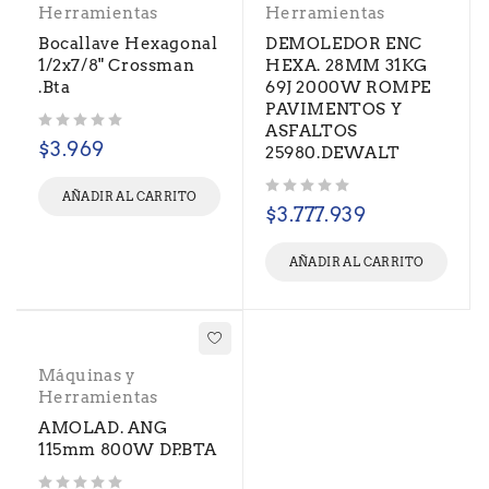
Herramientas
Herramientas
Bocallave Hexagonal
DEMOLEDOR ENC
1/2x7/8" Crossman
HEXA. 28MM 31KG
.Bta
69J 2000W ROMPE
PAVIMENTOS Y
ASFALTOS
Valorado con
de 5
$
3.969
25980.DEWALT
AÑADIR AL CARRITO
Valorado con
de 5
$
3.777.939
AÑADIR AL CARRITO
Máquinas y
Herramientas
AMOLAD. ANG
115mm 800W DP.BTA