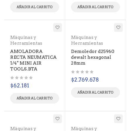
AÑADIR AL CARRITO
AÑADIR AL CARRITO
Máquinas y
Máquinas y
Herramientas
Herramientas
AMOLADORA
Demoledor d25960
RECTA NEUMATICA
dewalt hexagonal
1/4" MINI AIR
28mm
TOOLS.BTA
Valorado con
de 5
$
2.769.678
Valorado con
de 5
$
62.181
AÑADIR AL CARRITO
AÑADIR AL CARRITO
Máquinas y
Máquinas y