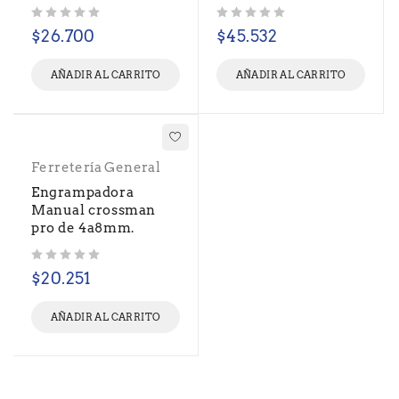
Valorado con
de 5
Valorado con
de 5
$
26.700
$
45.532
AÑADIR AL CARRITO
AÑADIR AL CARRITO
Ferretería General
Engrampadora
Manual crossman
pro de 4a8mm.
Valorado con
de 5
$
20.251
AÑADIR AL CARRITO