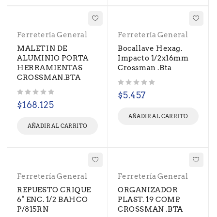
Ferretería General
Ferretería General
MALETIN DE
Bocallave Hexag.
ALUMINIO PORTA
Impacto 1/2x16mm
HERRAMIENTAS
Crossman .Bta
CROSSMAN.BTA
Valorado con
de 5
$
5.457
Valorado con
de 5
$
168.125
AÑADIR AL CARRITO
AÑADIR AL CARRITO
Ferretería General
Ferretería General
REPUESTO CRIQUE
ORGANIZADOR
6° ENC. 1/2 BAHCO
PLAST. 19 COMP.
P/815RN
CROSSMAN .BTA