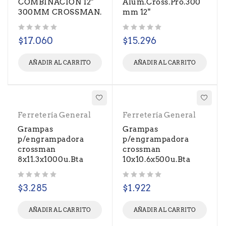
COMBINACION 12"
Alum.Cross.Pro.300
300MM CROSSMAN.
mm 12"
Valorado con
de 5
Valorado con
de 5
$
17.060
$
15.296
AÑADIR AL CARRITO
AÑADIR AL CARRITO
Ferretería General
Ferretería General
Grampas
Grampas
p/engrampadora
p/engrampadora
crossman
crossman
8x11.3x1000u.Bta
10x10.6x500u.Bta
Valorado con
de 5
Valorado con
de 5
$
3.285
$
1.922
AÑADIR AL CARRITO
AÑADIR AL CARRITO