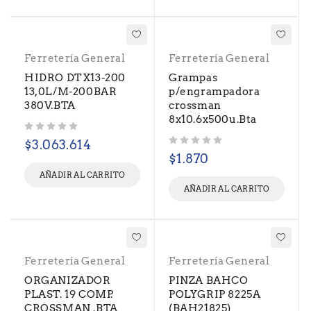
Ferretería General
Ferretería General
HIDRO DTX13-200
Grampas
13,0L/M-200BAR
p/engrampadora
380V.BTA
crossman
8x10.6x500u.Bta
Valorado con
de 5
$
3.063.614
Valorado con
de 5
$
1.870
AÑADIR AL CARRITO
AÑADIR AL CARRITO
Ferretería General
Ferretería General
ORGANIZADOR
PINZA BAHCO
PLAST. 19 COMP.
POLYGRIP 8225A
CROSSMAN .BTA
(BAH21825)