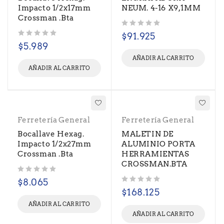
Impacto 1/2x17mm
NEUM. 4-16 X9,1MM
Crossman .Bta
Valorado con
de 5
$
91.925
Valorado con
de 5
$
5.989
AÑADIR AL CARRITO
AÑADIR AL CARRITO
Ferretería General
Ferretería General
Bocallave Hexag.
MALETIN DE
Impacto 1/2x27mm
ALUMINIO PORTA
Crossman .Bta
HERRAMIENTAS
CROSSMAN.BTA
Valorado con
de 5
$
8.065
Valorado con
de 5
$
168.125
AÑADIR AL CARRITO
AÑADIR AL CARRITO