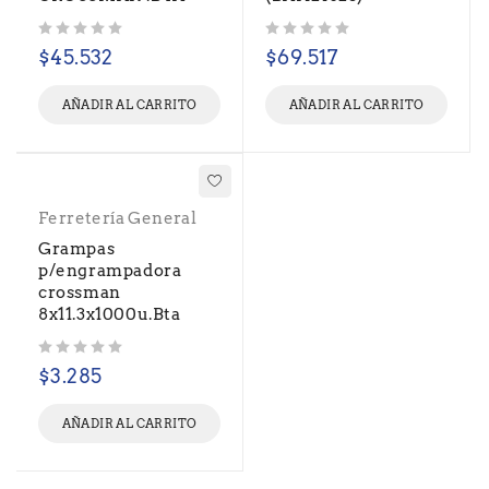
Valorado con
de 5
Valorado con
de 5
$
45.532
$
69.517
AÑADIR AL CARRITO
AÑADIR AL CARRITO
Ferretería General
Grampas
p/engrampadora
crossman
8x11.3x1000u.Bta
Valorado con
de 5
$
3.285
AÑADIR AL CARRITO