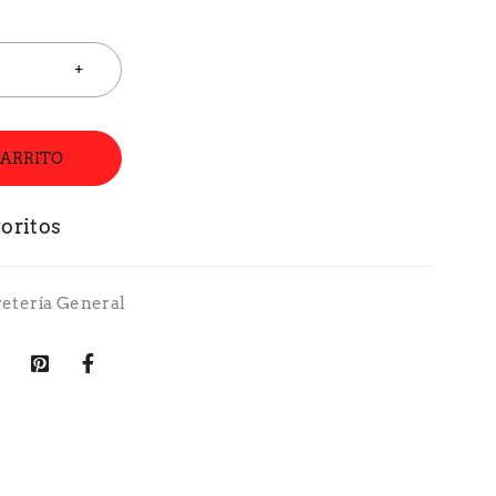
CARRITO
retería General