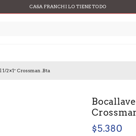
CASA FRANCHI LO TIENE TODO
 1/2×1″ Crossman .Bta
Bocallave
Crossman
$
5.380