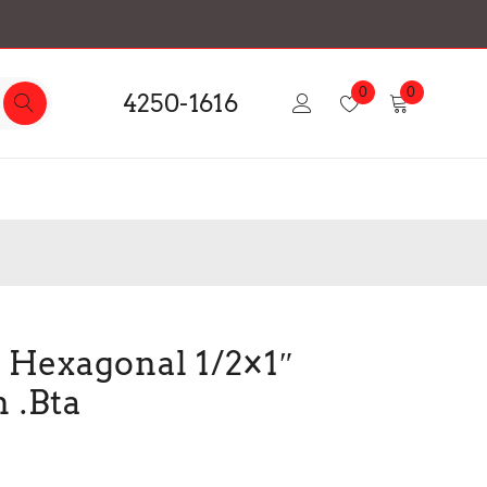
0
0
4250-1616
 Hexagonal 1/2×1″
 .Bta