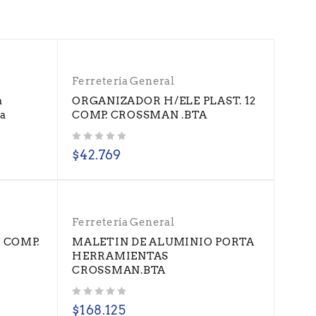
Ferretería General
a
ORGANIZADOR H/ELE PLAST. 12
ta
COMP. CROSSMAN .BTA
Valorado con
de 5
$
42.769
Ferretería General
 COMP.
MALETIN DE ALUMINIO PORTA
HERRAMIENTAS
CROSSMAN.BTA
Valorado con
de 5
$
168.125