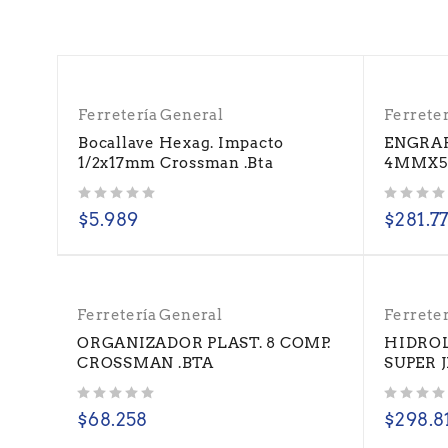
Ferretería General
Ferrete
Bocallave Hexag. Impacto
ENGRAP
1/2x17mm Crossman .Bta
4MMX5
Valorado con
de 5
Valorado con
de 5
$
5.989
$
281.7
Ferretería General
Ferrete
ORGANIZADOR PLAST. 8 COMP.
HIDROL
CROSSMAN .BTA
SUPER 
Valorado con
de 5
Valorado con
de 5
$
68.258
$
298.8