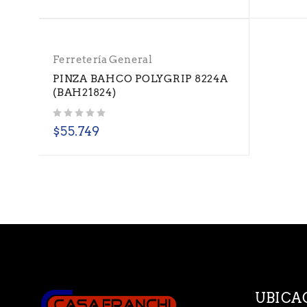
Ferretería General
PINZA BAHCO POLYGRIP 8224A
(BAH21824)
Valorado con
de 5
$
55.749
UBICA