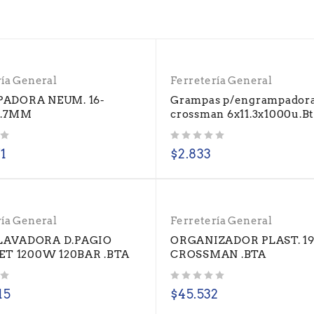
ría General
Ferretería General
ADORA NEUM. 16-
Grampas p/engrampador
.7MM
crossman 6x11.3x1000u.B
Valorado con
de 5
71
$
2.833
ría General
Ferretería General
AVADORA D.PAGIO
ORGANIZADOR PLAST. 19
JET 1200W 120BAR .BTA
CROSSMAN .BTA
Valorado con
de 5
15
$
45.532