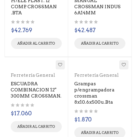
H/ELE PLAST. 12
MANUAL
COMP. CROSSMAN
CROSSMAN INDUS
.BTA
6A14MM
Valorado con
de 5
Valorado con
de 5
$
42.769
$
42.487
AÑADIR AL CARRITO
AÑADIR AL CARRITO
Ferretería General
Ferretería General
ESCUADRA
Grampas
COMBINACION 12"
p/engrampadora
300MM CROSSMAN.
crossman
8x10.6x500u.Bta
Valorado con
de 5
$
17.060
Valorado con
de 5
$
1.870
AÑADIR AL CARRITO
AÑADIR AL CARRITO