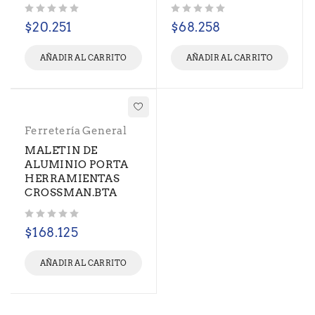
Valorado con
de 5
Valorado con
de 5
$
20.251
$
68.258
AÑADIR AL CARRITO
AÑADIR AL CARRITO
Ferretería General
MALETIN DE
ALUMINIO PORTA
HERRAMIENTAS
CROSSMAN.BTA
Valorado con
de 5
$
168.125
AÑADIR AL CARRITO