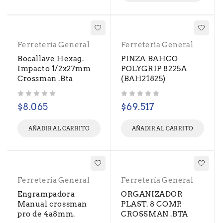
Ferretería General
Ferretería General
Bocallave Hexag.
PINZA BAHCO
Impacto 1/2x27mm
POLYGRIP 8225A
Crossman .Bta
(BAH21825)
Valorado con
de 5
Valorado con
de 5
$
8.065
$
69.517
AÑADIR AL CARRITO
AÑADIR AL CARRITO
Ferretería General
Ferretería General
Engrampadora
ORGANIZADOR
Manual crossman
PLAST. 8 COMP.
pro de 4a8mm.
CROSSMAN .BTA