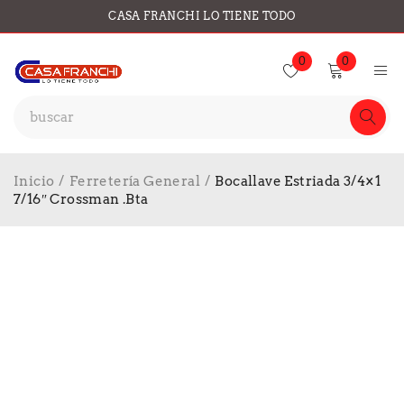
CASA FRANCHI LO TIENE TODO
0
0
Inicio
/
Ferretería General
/
Bocallave Estriada 3/4×1
7/16″ Crossman .Bta