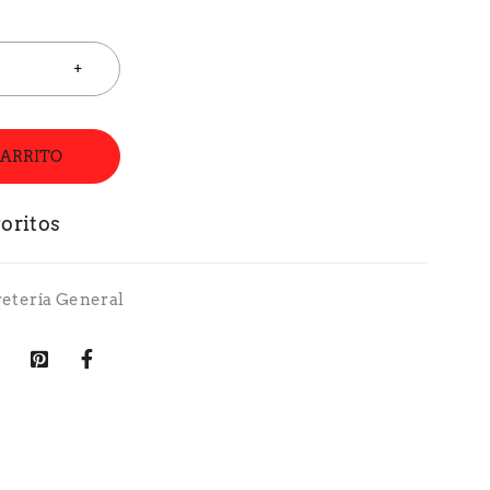
CARRITO
retería General