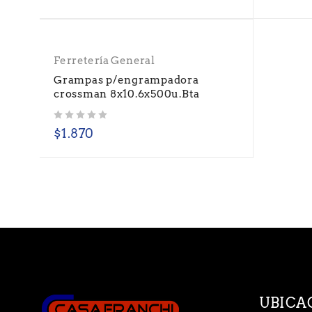
Ferretería General
Grampas p/engrampadora
crossman 8x10.6x500u.Bta
Valorado con
de 5
$
1.870
UBICA