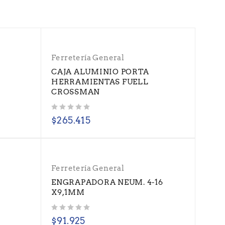
Ferretería General
o
CAJA ALUMINIO PORTA
HERRAMIENTAS FUELL
CROSSMAN
Valorado con
de 5
$
265.415
Ferretería General
-
ENGRAPADORA NEUM. 4-16
X9,1MM
Valorado con
de 5
$
91.925