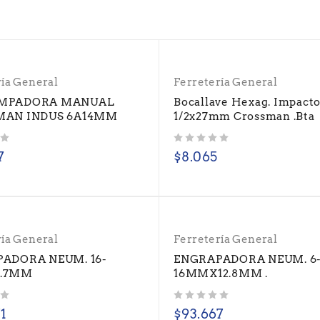
ría General
Ferretería General
MPADORA MANUAL
Bocallave Hexag. Impact
MAN INDUS 6A14MM
1/2x27mm Crossman .Bta
Valorado con
de 5
7
$
8.065
ría General
Ferretería General
ADORA NEUM. 16-
ENGRAPADORA NEUM. 6
.7MM
16MMX12.8MM .
Valorado con
de 5
71
$
93.667