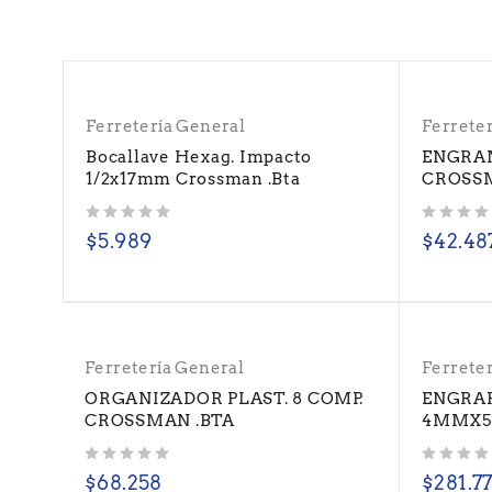
Ferretería General
Ferrete
Bocallave Hexag. Impacto
ENGRA
1/2x17mm Crossman .Bta
CROSS
Valorado con
de 5
Valorado con
de 5
$
5.989
$
42.48
Ferretería General
Ferrete
ORGANIZADOR PLAST. 8 COMP.
ENGRAP
CROSSMAN .BTA
4MMX5
Valorado con
de 5
Valorado con
de 5
$
68.258
$
281.7