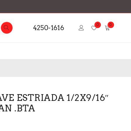
0
0
4250-1616
VE ESTRIADA 1/2X9/16″
N .BTA