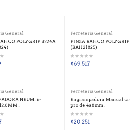
ría General
Ferretería General
BAHCO POLYGRIP 8224A
PINZA BAHCO POLYGRIP
824)
(BAH21825)
Valorado con
de 5
9
$
69.517
ría General
Ferretería General
ADORA NEUM. 6-
Engrampadora Manual c
2.8MM .
pro de 4a8mm.
Valorado con
de 5
7
$
20.251