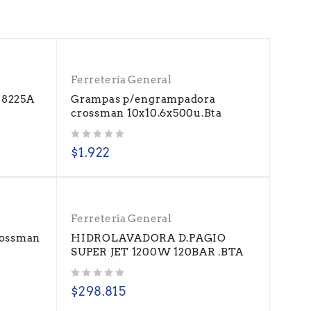
Ferretería General
 8225A
Grampas p/engrampadora
crossman 10x10.6x500u.Bta
Valorado con
de 5
$
1.922
Ferretería General
rossman
HIDROLAVADORA D.PAGIO
SUPER JET 1200W 120BAR .BTA
Valorado con
de 5
$
298.815