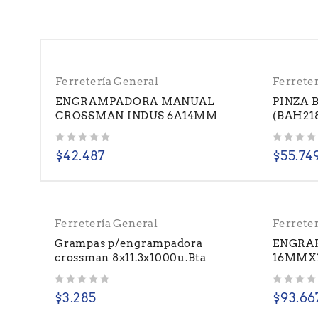
Ferretería General
Ferrete
ENGRAMPADORA MANUAL
PINZA 
CROSSMAN INDUS 6A14MM
(BAH21
Valorado con
de 5
Valorado con
de 5
$
42.487
$
55.74
Ferretería General
Ferrete
Grampas p/engrampadora
ENGRAP
crossman 8x11.3x1000u.Bta
16MMX1
Valorado con
de 5
Valorado con
de 5
$
3.285
$
93.66