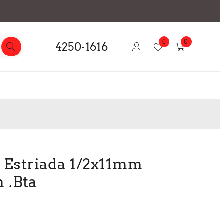
0
0
4250-1616
 Estriada 1/2x11mm
 .Bta