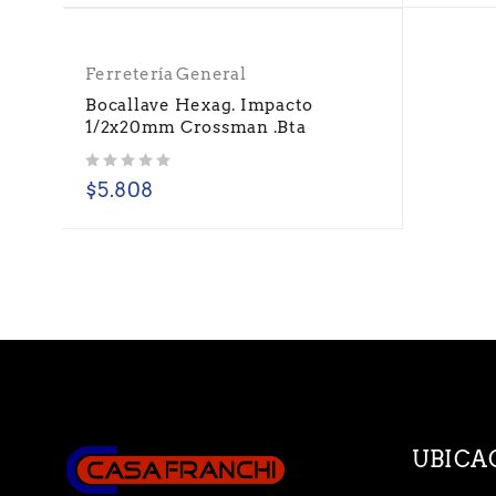
Ferretería General
Bocallave Hexag. Impacto
1/2x20mm Crossman .Bta
Valorado con
de 5
$
5.808
UBICA