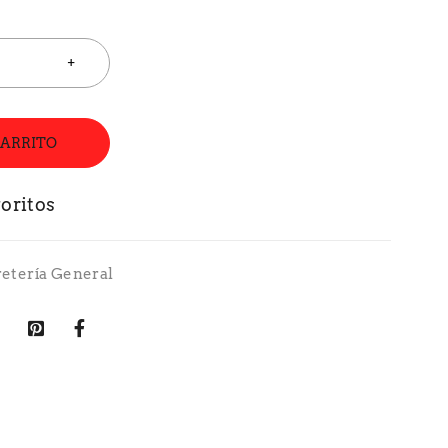
CARRITO
retería General