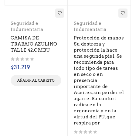
Seguridad e
Seguridad e
Indumentaria
Indumentaria
CAMISA DE
Protección de manos
TRABAJO AZULINO
Su destreza y
TALLE 42.OMBU
protección la hace
una segunda piel. Se
recomienda para
Valorado con
de 5
$
31.219
todo tipo de tareas
en seco o en
presencia
AÑADIR AL CARRITO
importante de
Aceites, sin perder el
agarre. Su confort
radica en la
ergonomía y en la
virtud del PU, que
respira por