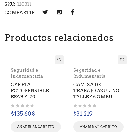
SKU:
120311
COMPARTIR:
Productos relacionados
Seguridad e
Seguridad e
Indumentaria
Indumentaria
CARETA
CAMISA DE
FOTOSENSIBLE
TRABAJO AZULINO
ESAB A-20.
TALLE 46.OMBU
Valorado con
de 5
Valorado con
de 5
$
135.608
$
31.219
AÑADIR AL CARRITO
AÑADIR AL CARRITO