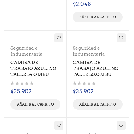
Valorado con
de 5
$
2.048
AÑADIR AL CARRITO
Seguridad e
Seguridad e
Indumentaria
Indumentaria
CAMISA DE
CAMISA DE
TRABAJO AZULINO
TRABAJO AZULINO
TALLE 54.OMBU
TALLE 50.OMBU
Valorado con
de 5
Valorado con
de 5
$
35.902
$
35.902
AÑADIR AL CARRITO
AÑADIR AL CARRITO