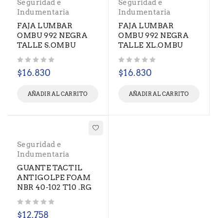
Seguridad e
Seguridad e
Indumentaria
Indumentaria
FAJA LUMBAR
FAJA LUMBAR
OMBU 992 NEGRA
OMBU 992 NEGRA
TALLE S.OMBU
TALLE XL.OMBU
Valorado con
de 5
Valorado con
de 5
$
16.830
$
16.830
AÑADIR AL CARRITO
AÑADIR AL CARRITO
Seguridad e
Indumentaria
GUANTE TACTIL
ANTIGOLPE FOAM
NBR 40-102 T10 .RG
Valorado con
de 5
$
12.758