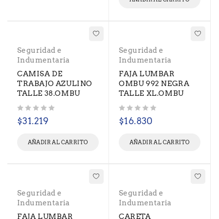
Seguridad e
Seguridad e
Indumentaria
Indumentaria
CAMISA DE
FAJA LUMBAR
TRABAJO AZULINO
OMBU 992 NEGRA
TALLE 38.OMBU
TALLE XL.OMBU
Valorado con
de 5
Valorado con
de 5
$
31.219
$
16.830
AÑADIR AL CARRITO
AÑADIR AL CARRITO
Seguridad e
Seguridad e
Indumentaria
Indumentaria
FAJA LUMBAR
CARETA