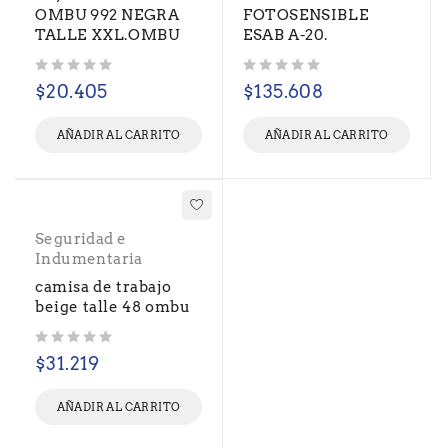
OMBU 992 NEGRA
FOTOSENSIBLE
TALLE XXL.OMBU
ESAB A-20.
Valorado con
de 5
Valorado con
de 5
$
20.405
$
135.608
AÑADIR AL CARRITO
AÑADIR AL CARRITO
Seguridad e
Indumentaria
camisa de trabajo
beige talle 48 ombu
Valorado con
de 5
$
31.219
AÑADIR AL CARRITO