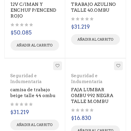
12V C/IMAN Y
TRABAJO AZULINO
ENCHUF P/ENCEND
TALLE 40.OMBU
ROJO
Valorado con
de 5
$
31.219
Valorado con
de 5
$
50.085
AÑADIR AL CARRITO
AÑADIR AL CARRITO
Seguridad e
Seguridad e
Indumentaria
Indumentaria
camisa de trabajo
FAJA LUMBAR
beige talle 44 ombu
OMBU 992 NEGRA
TALLE M.OMBU
Valorado con
de 5
$
31.219
Valorado con
de 5
$
16.830
AÑADIR AL CARRITO
AÑADIR AL CARRITO