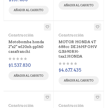
AÑADIR AL CARRITO
AÑADIR AL CARRITO
Construcción
Construcción
Motobomba honda
MOTOR HONDA 4T
2''x2'' wl20xh gp160
688cc DE 26HP OHV
casafranchi
GX690RH-
txa2.HONDA
Valorado con
de 5
$
1.537.830
Valorado con
de 5
$
4.677.435
AÑADIR AL CARRITO
AÑADIR AL CARRITO
Construcción
Construcción