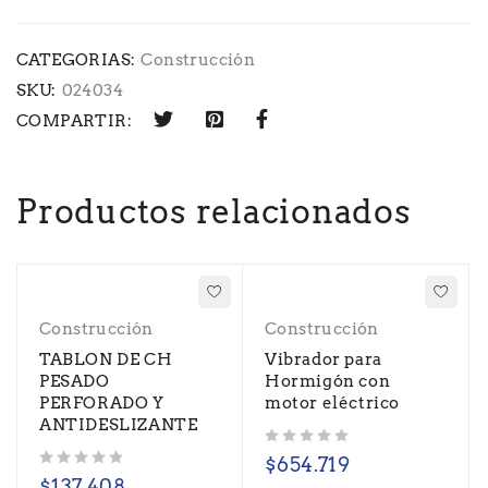
CATEGORIAS:
Construcción
SKU:
024034
COMPARTIR:
Productos relacionados
Construcción
Construcción
TABLON DE CH
Vibrador para
PESADO
Hormigón con
PERFORADO Y
motor eléctrico
ANTIDESLIZANTE
Valorado con
de 5
$
654.719
Valorado con
de 5
$
137.408