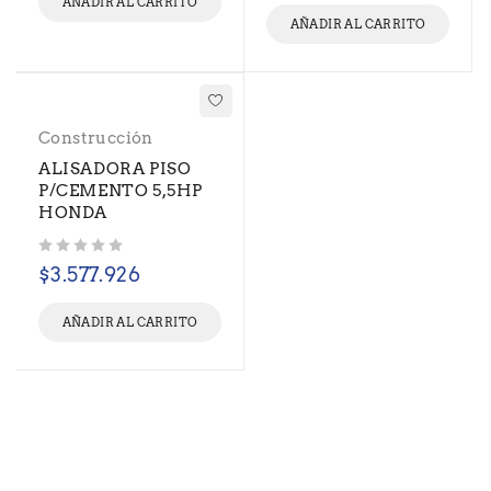
AÑADIR AL CARRITO
AÑADIR AL CARRITO
Construcción
ALISADORA PISO
P/CEMENTO 5,5HP
HONDA
Valorado con
de 5
$
3.577.926
AÑADIR AL CARRITO