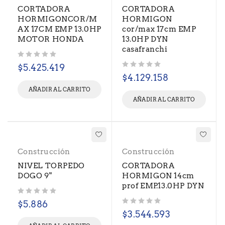
CORTADORA
CORTADORA
HORMIGONCOR/M
HORMIGON
AX 17CM EMP 13.0HP
cor/max 17cm EMP
MOTOR HONDA
13.0HP DYN
casafranchi
Valorado con
de 5
$
5.425.419
Valorado con
de 5
$
4.129.158
AÑADIR AL CARRITO
AÑADIR AL CARRITO
Construcción
Construcción
NIVEL TORPEDO
CORTADORA
DOGO 9"
HORMIGON 14cm
prof EMP.13.0HP DYN
Valorado con
de 5
$
5.886
Valorado con
de 5
$
3.544.593