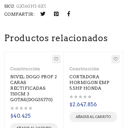
SKU:
GX160H1-SX1
COMPARTIR:
Productos relacionados
Construcción
Construcción
NIVEL DOGO PROF 2
CORTADORA
CARAS
HORMIGON EMP
RECTIFICADAS
5.5HP HONDA
150CM 3
GOTAS(DOG55770)
Valorado con
de 5
$
2.647.856
Valorado con
de 5
$
40.425
AÑADIR AL CARRITO