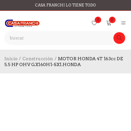
CASA FRANCHI LO TIENE TODO
0
0
Inicio
/
Construcción
/
MOTOR HONDA 4T 163cc DE
5.5 HP OHV GX160H1-SX1.HONDA