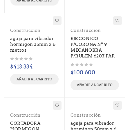
AÑADIR AL CARRITO
Construcción
Construcción
aguja para vibrador
EJE CONICO
hormigon 35mm x 6
P/CORONA Nº 9
metros
MECANOBRA
P/RULEM 6207.FAR
Valorado con
de 5
$
413.334
Valorado con
de 5
$
100.600
AÑADIR AL CARRITO
AÑADIR AL CARRITO
Construcción
Construcción
CORTADORA
aguja para vibrador
HORMIGON
hormigon 50mm x 6