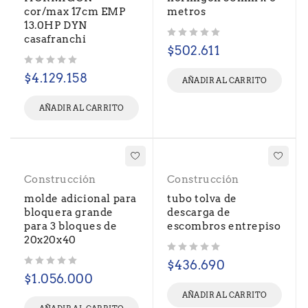
cor/max 17cm EMP
metros
13.0HP DYN
casafranchi
Valorado con
de 5
$
502.611
Valorado con
de 5
$
4.129.158
AÑADIR AL CARRITO
AÑADIR AL CARRITO
Construcción
Construcción
molde adicional para
tubo tolva de
bloquera grande
descarga de
para 3 bloques de
escombros entrepiso
20x20x40
Valorado con
de 5
$
436.690
Valorado con
de 5
$
1.056.000
AÑADIR AL CARRITO