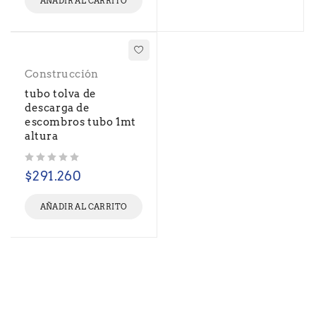
AÑADIR AL CARRITO
Construcción
tubo tolva de
descarga de
escombros tubo 1mt
altura
Valorado con
de 5
$
291.260
AÑADIR AL CARRITO