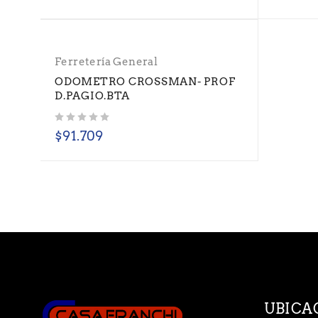
Ferretería General
ODOMETRO CROSSMAN- PROF
D.PAGIO.BTA
Valorado con
de 5
$
91.709
UBICA