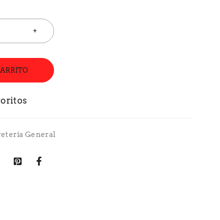
CARRITO
retería General