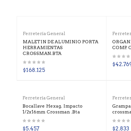
Ferretería General
Ferrete
MALETIN DE ALUMINIO PORTA
ORGANI
HERRAMIENTAS
COMP. 
CROSSMAN.BTA
Valorado con
de 5
$
42.76
Valorado con
de 5
$
168.125
Ferretería General
Ferrete
Bocallave Hexag. Impacto
Grampa
1/2x16mm Crossman .Bta
crossma
Valorado con
de 5
Valorado con
de 5
$
5.457
$
2.833