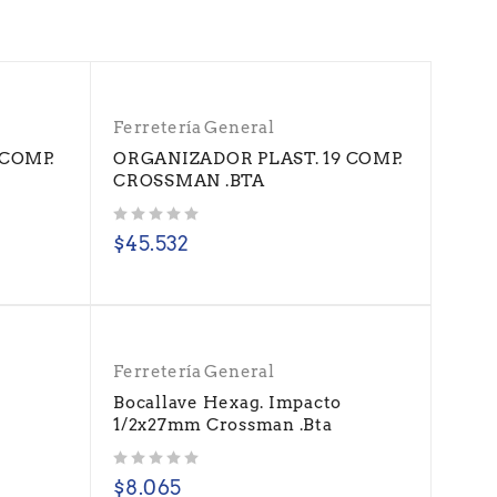
Ferretería General
COMP.
ORGANIZADOR PLAST. 19 COMP.
CROSSMAN .BTA
Valorado con
de 5
$
45.532
Ferretería General
o
Bocallave Hexag. Impacto
1/2x27mm Crossman .Bta
Valorado con
de 5
$
8.065