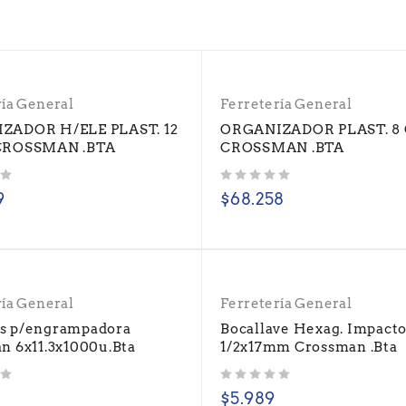
ría General
Ferretería General
ZADOR H/ELE PLAST. 12
ORGANIZADOR PLAST. 8 
CROSSMAN .BTA
CROSSMAN .BTA
Valorado con
de 5
9
$
68.258
ría General
Ferretería General
s p/engrampadora
Bocallave Hexag. Impact
n 6x11.3x1000u.Bta
1/2x17mm Crossman .Bta
Valorado con
de 5
$
5.989