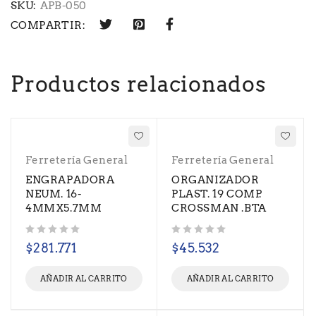
SKU:
APB-050
COMPARTIR:
Productos relacionados
Ferretería General
Ferretería General
ENGRAPADORA
ORGANIZADOR
NEUM. 16-
PLAST. 19 COMP.
4MMX5.7MM
CROSSMAN .BTA
Valorado con
de 5
Valorado con
de 5
$
281.771
$
45.532
AÑADIR AL CARRITO
AÑADIR AL CARRITO