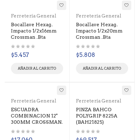
Ferretería General
Ferretería General
Bocallave Hexag.
Bocallave Hexag.
Impacto 1/2x16mm
Impacto 1/2x20mm
Crossman .Bta
Crossman .Bta
Valorado con
de 5
Valorado con
de 5
$
5.457
$
5.808
AÑADIR AL CARRITO
AÑADIR AL CARRITO
Ferretería General
Ferretería General
ESCUADRA
PINZA BAHCO
COMBINACION 12"
POLYGRIP 8225A
300MM CROSSMAN.
(BAH21825)
Valorado con
de 5
Valorado con
de 5
$
17.060
$
69.517