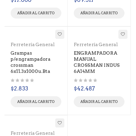
AÑADIR AL CARRITO
AÑADIR AL CARRITO
Ferretería General
Ferretería General
Grampas
ENGRAMPADORA
p/engrampadora
MANUAL
crossman
CROSSMAN INDUS
6x11.3x1000u.Bta
6A14MM
Valorado con
de 5
Valorado con
de 5
$
2.833
$
42.487
AÑADIR AL CARRITO
AÑADIR AL CARRITO
Ferretería General