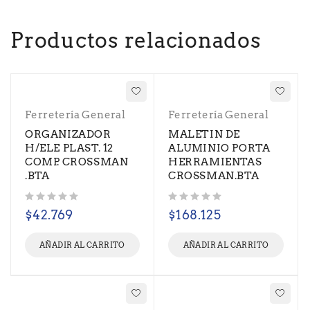
Productos relacionados
Ferretería General
Ferretería General
ORGANIZADOR
MALETIN DE
H/ELE PLAST. 12
ALUMINIO PORTA
COMP. CROSSMAN
HERRAMIENTAS
.BTA
CROSSMAN.BTA
Valorado con
de 5
Valorado con
de 5
$
42.769
$
168.125
AÑADIR AL CARRITO
AÑADIR AL CARRITO