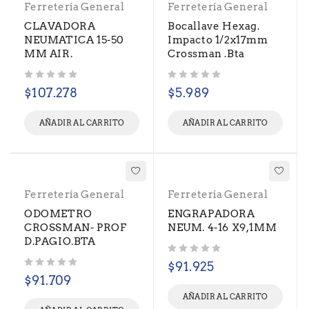
Ferretería General
Ferretería General
CLAVADORA
Bocallave Hexag.
NEUMATICA 15-50
Impacto 1/2x17mm
MM AIR.
Crossman .Bta
Valorado con
de 5
Valorado con
de 5
$
107.278
$
5.989
AÑADIR AL CARRITO
AÑADIR AL CARRITO
Ferretería General
Ferretería General
ODOMETRO
ENGRAPADORA
CROSSMAN- PROF
NEUM. 4-16 X9,1MM
D.PAGIO.BTA
Valorado con
de 5
$
91.925
Valorado con
de 5
$
91.709
AÑADIR AL CARRITO