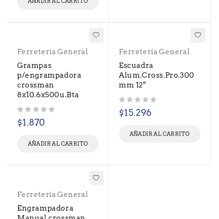
AÑADIR AL CARRITO
Ferretería General
Ferretería General
Grampas
Escuadra
p/engrampadora
Alum.Cross.Pro.300
crossman
mm 12"
8x10.6x500u.Bta
Valorado con
de 5
$
15.296
Valorado con
de 5
$
1.870
AÑADIR AL CARRITO
AÑADIR AL CARRITO
Ferretería General
Engrampadora
Manual crossman