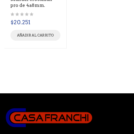
pro de 4a8mm.
Valorado con
de 5
$
20.251
AÑADIR AL CARRITO