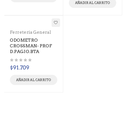
AÑADIR AL CARRITO
Ferretería General
ODOMETRO
CROSSMAN- PROF
D.PAGIO.BTA
Valorado con
de 5
$
91.709
AÑADIR AL CARRITO