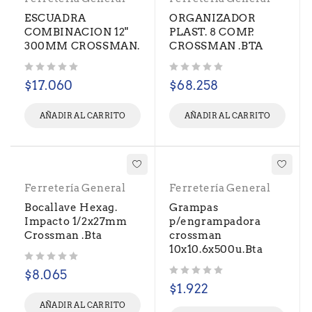
ESCUADRA
ORGANIZADOR
COMBINACION 12"
PLAST. 8 COMP.
300MM CROSSMAN.
CROSSMAN .BTA
Valorado con
de 5
Valorado con
de 5
$
17.060
$
68.258
AÑADIR AL CARRITO
AÑADIR AL CARRITO
Ferretería General
Ferretería General
Bocallave Hexag.
Grampas
Impacto 1/2x27mm
p/engrampadora
Crossman .Bta
crossman
10x10.6x500u.Bta
Valorado con
de 5
$
8.065
Valorado con
de 5
$
1.922
AÑADIR AL CARRITO