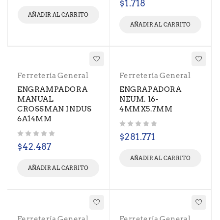
$
1.718
AÑADIR AL CARRITO
AÑADIR AL CARRITO
Ferretería General
Ferretería General
ENGRAMPADORA
ENGRAPADORA
MANUAL
NEUM. 16-
CROSSMAN INDUS
4MMX5.7MM
6A14MM
Valorado con
de 5
$
281.771
Valorado con
de 5
$
42.487
AÑADIR AL CARRITO
AÑADIR AL CARRITO
Ferretería General
Ferretería General