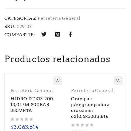
CATEGORIAS:
Ferretería General
SKU:
029137
COMPARTIR:
Productos relacionados
Ferretería General
Ferretería General
HIDRO DTX13-200
Grampas
13,0L/M-200BAR
p/engrampadora
380V.BTA
crossman
6x10.6x500u.Bta
Valorado con
de 5
$
3.063.614
Valorado con
de 5