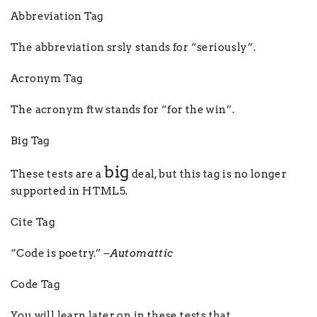
Abbreviation Tag
The abbreviation
srsly
stands for “seriously”.
Acronym Tag
The acronym
ftw
stands for “for the win”.
Big Tag
big
These tests are a
deal, but this tag is no longer
supported in HTML5.
Cite Tag
“Code is poetry.” –
Automattic
Code Tag
You will learn later on in these tests that