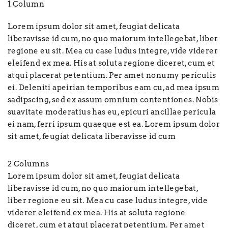
1 Column
Lorem ipsum dolor sit amet, feugiat delicata
liberavisse id cum, no quo maiorum intellegebat, liber
regione eu sit. Mea cu case ludus integre, vide viderer
eleifend ex mea. His at soluta regione diceret, cum et
atqui placerat petentium. Per amet nonumy periculis
ei. Deleniti apeirian temporibus eam cu, ad mea ipsum
sadipscing, sed ex assum omnium contentiones. Nobis
suavitate moderatius has eu, epicuri ancillae pericula
ei nam, ferri ipsum quaeque est ea. Lorem ipsum dolor
sit amet, feugiat delicata liberavisse id cum
2 Columns
Lorem ipsum dolor sit amet, feugiat delicata
liberavisse id cum, no quo maiorum intellegebat,
liber regione eu sit. Mea cu case ludus integre, vide
viderer eleifend ex mea. His at soluta regione
diceret, cum et atqui placerat petentium. Per amet