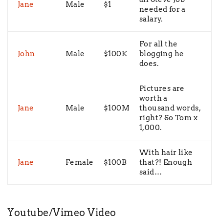
Jane
Male
$1
needed for a
salary.
For all the
John
Male
$100K
blogging he
does.
Pictures are
worth a
Jane
Male
$100M
thousand words,
right? So Tom x
1,000.
With hair like
Jane
Female
$100B
that?! Enough
said…
Youtube/Vimeo Video