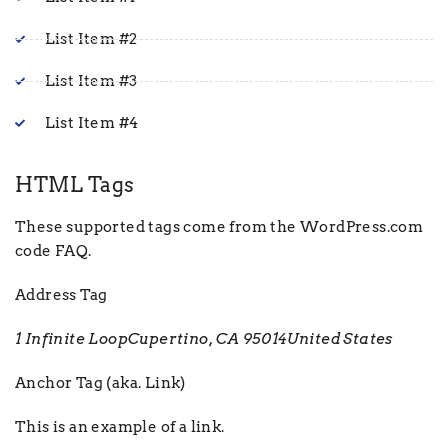
List Item #2
List Item #3
List Item #4
HTML Tags
These supported tags come from the WordPress.com
code
FAQ
.
Address Tag
1 Infinite LoopCupertino, CA 95014United States
Anchor Tag (aka. Link)
This is an example of a
link
.