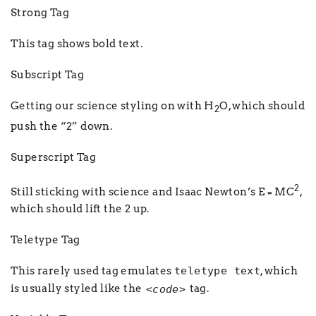
Strong Tag
This tag shows
bold
text.
Subscript Tag
Getting our science styling on with H
O, which should
2
push the “2” down.
Superscript Tag
2
Still sticking with science and Isaac Newton’s E = MC
,
which should lift the 2 up.
Teletype Tag
This rarely used tag emulates
teletype text
, which
is usually styled like the
tag.
<code>