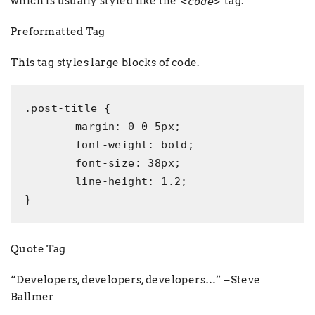
which is usually styled like the
tag.
<code>
Preformatted Tag
This tag styles large blocks of code.
.post-title {

	margin: 0 0 5px;

	font-weight: bold;

	font-size: 38px;

	line-height: 1.2;

}
Quote Tag
Developers, developers, developers…
–Steve
Ballmer