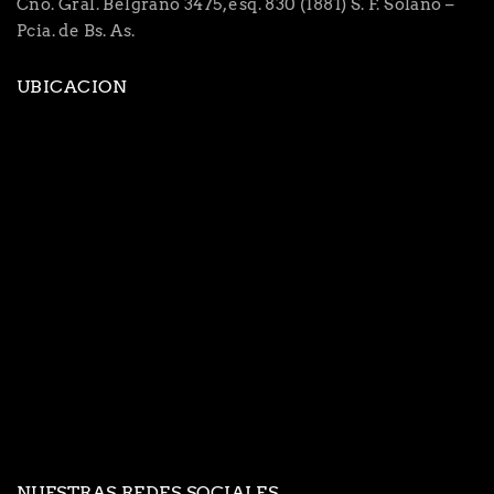
Cno. Gral. Belgrano 3475, esq. 830 (1881) S. F. Solano –
Pcia. de Bs. As.
UBICACION
NUESTRAS REDES SOCIALES