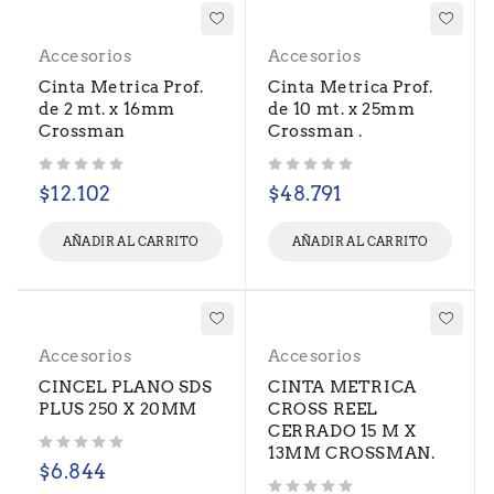
Accesorios
Accesorios
Cinta Metrica Prof.
Cinta Metrica Prof.
de 2 mt. x 16mm
de 10 mt. x 25mm
Crossman
Crossman .
Valorado con
de 5
Valorado con
de 5
$
12.102
$
48.791
AÑADIR AL CARRITO
AÑADIR AL CARRITO
Accesorios
Accesorios
CINCEL PLANO SDS
CINTA METRICA
PLUS 250 X 20MM
CROSS REEL
CERRADO 15 M X
13MM CROSSMAN.
Valorado con
de 5
$
6.844