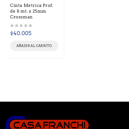
Cinta Metrica Prof.
de 8 mt. x 25mm
Crossman
Valorado con
de 5
$
40.005
AÑADIR AL CARRITO