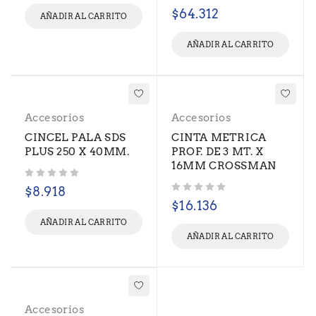
Valorado con
de 5
$
64.312
AÑADIR AL CARRITO
AÑADIR AL CARRITO
Accesorios
Accesorios
CINCEL PALA SDS
CINTA METRICA
PLUS 250 X 40MM.
PROF. DE 3 MT. X
16MM CROSSMAN
Valorado con
de 5
$
8.918
Valorado con
de 5
$
16.136
AÑADIR AL CARRITO
AÑADIR AL CARRITO
Accesorios