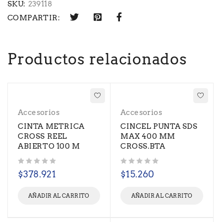
SKU:
239118
COMPARTIR:
Productos relacionados
Accesorios
Accesorios
CINTA METRICA
CINCEL PUNTA SDS
CROSS REEL
MAX 400 MM
ABIERTO 100 M
CROSS.BTA
Valorado con
de 5
Valorado con
de 5
$
378.921
$
15.260
AÑADIR AL CARRITO
AÑADIR AL CARRITO