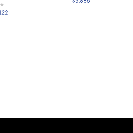
$
5.886
.122