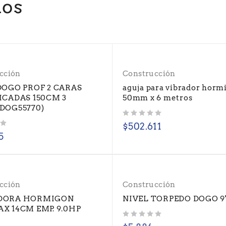
dos
cción
Construcción
DOGO PROF 2 CARAS
aguja para vibrador horm
ICADAS 150CM 3
50mm x 6 metros
DOG55770)
Valorado con
de 5
$
502.611
5
cción
Construcción
DORA HORMIGON
NIVEL TORPEDO DOGO 9
X 14CM EMP. 9.0HP
Valorado con
de 5