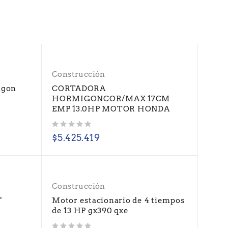
Construcción
igon
CORTADORA
HORMIGONCOR/MAX 17CM
EMP 13.0HP MOTOR HONDA
Valorado con
de 5
$
5.425.419
Construcción
"
Motor estacionario de 4 tiempos
de 13 HP gx390 qxe