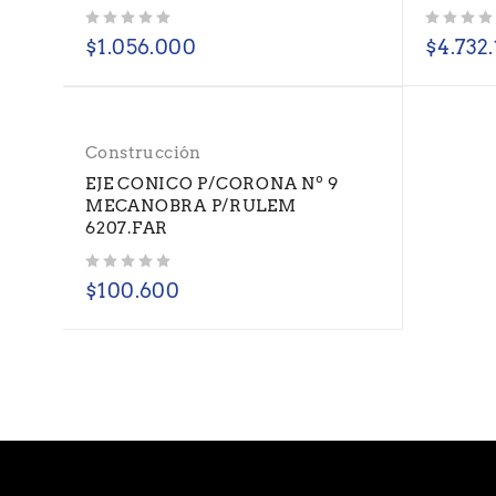
Valorado con
de 5
Valorado con
de 5
$
1.056.000
$
4.732
Construcción
EJE CONICO P/CORONA Nº 9
MECANOBRA P/RULEM
6207.FAR
Valorado con
de 5
$
100.600