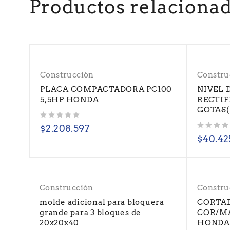
Productos relaciona
Construcción
Constru
PLACA COMPACTADORA PC100
NIVEL 
5,5HP HONDA
RECTIF
GOTAS(
Valorado con
de 5
$
2.208.597
Valorado con
de 5
$
40.42
Construcción
Constru
molde adicional para bloquera
CORTA
grande para 3 bloques de
COR/MA
20x20x40
HONDA