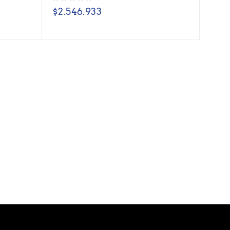
Valorado con
de 5
$
2.546.933