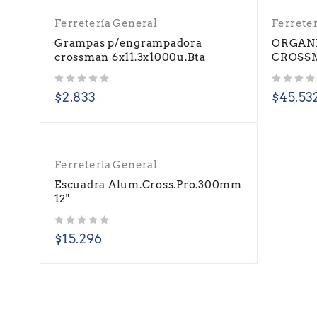
Ferretería General
Ferrete
Grampas p/engrampadora
ORGANI
crossman 6x11.3x1000u.Bta
CROSSM
Valorado con
de 5
Valorado con
de 5
$
2.833
$
45.53
Ferretería General
Escuadra Alum.Cross.Pro.300mm
12"
Valorado con
de 5
$
15.296