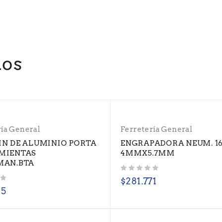
dos
ría General
Ferretería General
N DE ALUMINIO PORTA
ENGRAPADORA NEUM. 16
MIENTAS
4MMX5.7MM
MAN.BTA
Valorado con
de 5
$
281.771
25