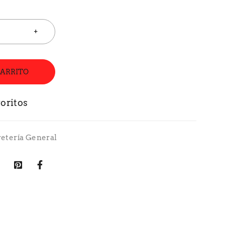
CARRITO
retería General