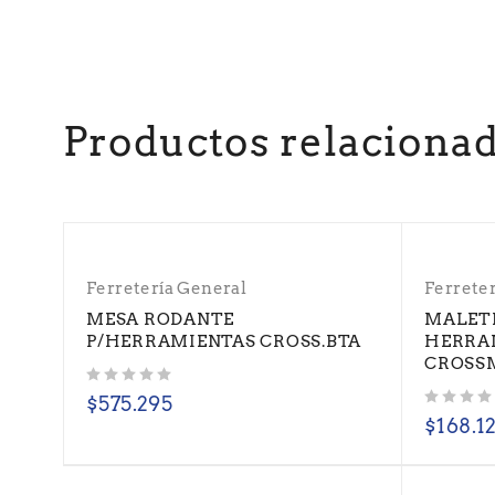
Productos relaciona
Ferretería General
Ferrete
MESA RODANTE
MALETI
P/HERRAMIENTAS CROSS.BTA
HERRA
CROSS
Valorado con
de 5
$
575.295
Valorado con
de 5
$
168.1