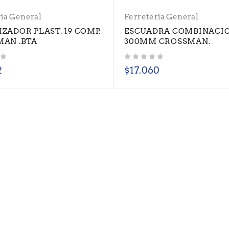
ría General
Ferretería General
ZADOR PLAST. 19 COMP.
ESCUADRA COMBINACION
AN .BTA
300MM CROSSMAN.
Valorado con
de 5
2
$
17.060