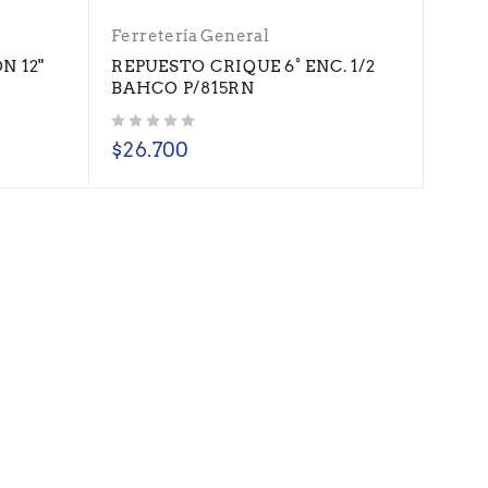
Ferretería General
 12"
REPUESTO CRIQUE 6° ENC. 1/2
BAHCO P/815RN
Valorado con
de 5
$
26.700