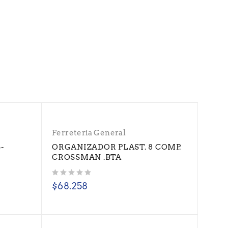
Ferretería General
-
ORGANIZADOR PLAST. 8 COMP.
CROSSMAN .BTA
Valorado con
de 5
$
68.258