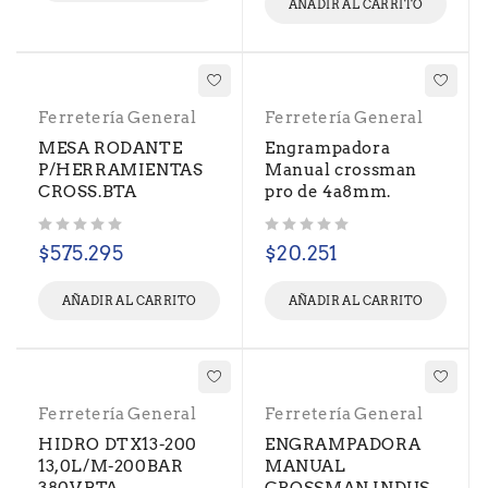
AÑADIR AL CARRITO
Ferretería General
Ferretería General
MESA RODANTE
Engrampadora
P/HERRAMIENTAS
Manual crossman
CROSS.BTA
pro de 4a8mm.
Valorado con
de 5
Valorado con
de 5
$
575.295
$
20.251
AÑADIR AL CARRITO
AÑADIR AL CARRITO
Ferretería General
Ferretería General
HIDRO DTX13-200
ENGRAMPADORA
13,0L/M-200BAR
MANUAL