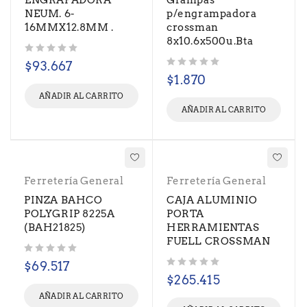
ENGRAPADORA
Grampas
NEUM. 6-
p/engrampadora
16MMX12.8MM .
crossman
8x10.6x500u.Bta
Valorado con
de 5
$
93.667
Valorado con
de 5
$
1.870
AÑADIR AL CARRITO
AÑADIR AL CARRITO
Ferretería General
Ferretería General
PINZA BAHCO
CAJA ALUMINIO
POLYGRIP 8225A
PORTA
(BAH21825)
HERRAMIENTAS
FUELL CROSSMAN
Valorado con
de 5
$
69.517
Valorado con
de 5
$
265.415
AÑADIR AL CARRITO