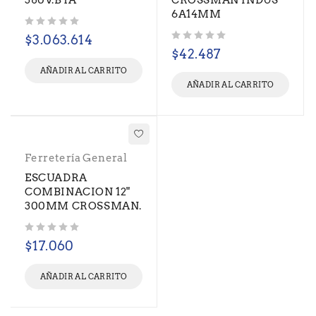
380V.BTA
CROSSMAN INDUS
6A14MM
Valorado con
de 5
$
3.063.614
Valorado con
de 5
$
42.487
AÑADIR AL CARRITO
AÑADIR AL CARRITO
Ferretería General
ESCUADRA
COMBINACION 12"
300MM CROSSMAN.
Valorado con
de 5
$
17.060
AÑADIR AL CARRITO