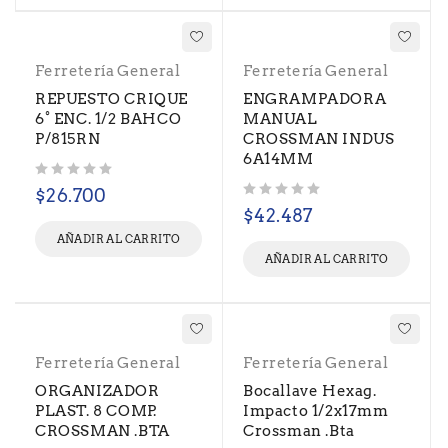
Ferretería General
Ferretería General
REPUESTO CRIQUE
ENGRAMPADORA
6° ENC. 1/2 BAHCO
MANUAL
P/815RN
CROSSMAN INDUS
6A14MM
Valorado con
de 5
$
26.700
Valorado con
de 5
$
42.487
AÑADIR AL CARRITO
AÑADIR AL CARRITO
Ferretería General
Ferretería General
ORGANIZADOR
Bocallave Hexag.
PLAST. 8 COMP.
Impacto 1/2x17mm
CROSSMAN .BTA
Crossman .Bta