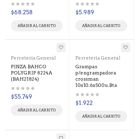
Valorado con
de 5
Valorado con
de 5
$
68.258
$
5.989
AÑADIR AL CARRITO
AÑADIR AL CARRITO
Ferretería General
Ferretería General
PINZA BAHCO
Grampas
POLYGRIP 8224A
p/engrampadora
(BAH21824)
crossman
10x10.6x500u.Bta
Valorado con
de 5
$
55.749
Valorado con
de 5
$
1.922
AÑADIR AL CARRITO
AÑADIR AL CARRITO