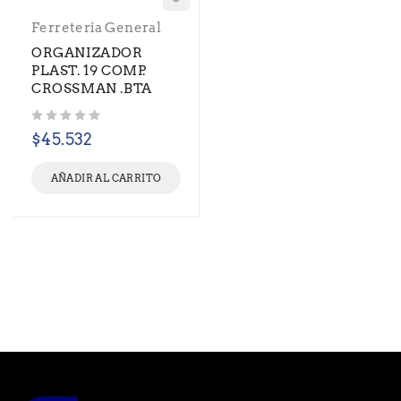
Ferretería General
ORGANIZADOR
PLAST. 19 COMP.
CROSSMAN .BTA
Valorado con
de 5
$
45.532
AÑADIR AL CARRITO