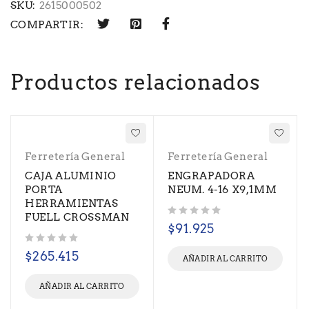
SKU:
2615000502
COMPARTIR:
Productos relacionados
Ferretería General
Ferretería General
CAJA ALUMINIO
ENGRAPADORA
PORTA
NEUM. 4-16 X9,1MM
HERRAMIENTAS
FUELL CROSSMAN
Valorado con
de 5
$
91.925
Valorado con
de 5
$
265.415
AÑADIR AL CARRITO
AÑADIR AL CARRITO