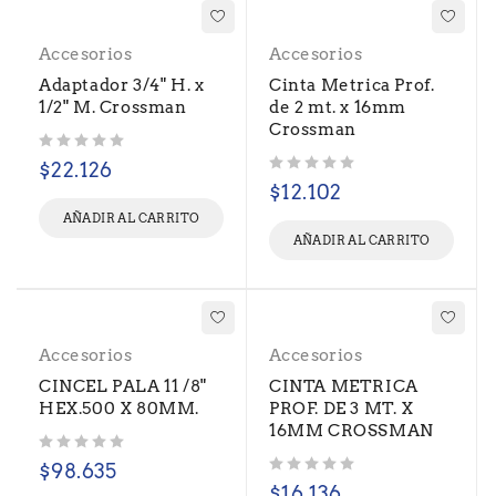
Accesorios
Accesorios
Adaptador 3/4" H. x
Cinta Metrica Prof.
1/2" M. Crossman
de 2 mt. x 16mm
Crossman
Valorado con
de 5
$
22.126
Valorado con
de 5
$
12.102
AÑADIR AL CARRITO
AÑADIR AL CARRITO
Accesorios
Accesorios
CINCEL PALA 11 /8"
CINTA METRICA
HEX.500 X 80MM.
PROF. DE 3 MT. X
16MM CROSSMAN
Valorado con
de 5
$
98.635
Valorado con
de 5
$
16.136