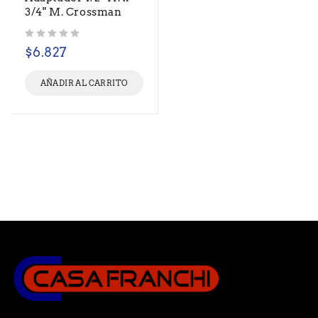
3/4" M. Crossman
Valorado con
de 5
$
6.827
AÑADIR AL CARRITO