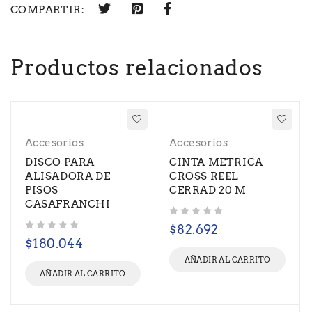
COMPARTIR:
Productos relacionados
Accesorios
Accesorios
DISCO PARA
CINTA METRICA
ALISADORA DE
CROSS REEL
PISOS
CERRAD 20 M
CASAFRANCHI
Valorado con
de 5
$
82.692
Valorado con
de 5
$
180.044
AÑADIR AL CARRITO
AÑADIR AL CARRITO