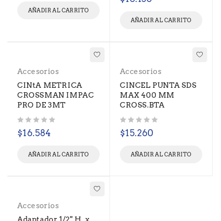
AÑADIR AL CARRITO
AÑADIR AL CARRITO
Accesorios
Accesorios
CINtA METRICA
CINCEL PUNTA SDS
CROSSMAN IMPAC
MAX 400 MM
PRO DE 3MT
CROSS.BTA
Valorado con
de 5
Valorado con
de 5
$
16.584
$
15.260
AÑADIR AL CARRITO
AÑADIR AL CARRITO
Accesorios
Adaptador 1/2" H. x