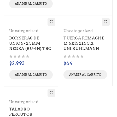
AÑADIR AL CARRITO
Uncategorized
Uncategorized
BORNERAS DE
TUERCA REMACHE
UNION- 2.5MM
M 6X15 ZINC.X
NEGRA (RU-4N).TBC
UNI.RUHLMANN
Valorado con
de 5
Valorado con
de 5
$
2.993
$
64
AÑADIR AL CARRITO
AÑADIR AL CARRITO
Uncategorized
TALADRO
PERCUTOR