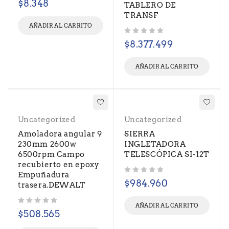
$
8.348
TABLERO DE
TRANSF
AÑADIR AL CARRITO
Valorado con
de 5
$
8.377.499
AÑADIR AL CARRITO
Uncategorized
Uncategorized
Amoladora angular 9
SIERRA
230mm 2600w
INGLETADORA
6500rpm Campo
TELESCÓPICA SI-12T
recubierto en epoxy
Empuñadura
Valorado con
de 5
$
984.960
trasera.DEWALT
AÑADIR AL CARRITO
Valorado con
de 5
$
508.565