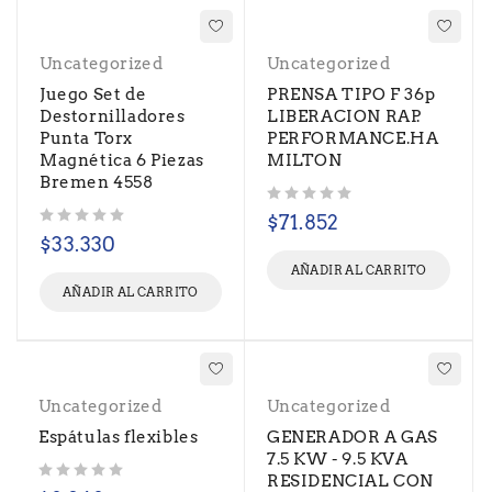
Uncategorized
Uncategorized
Juego Set de
PRENSA TIPO F 36p
Destornilladores
LIBERACION RAP.
Punta Torx
PERFORMANCE.HA
Magnética 6 Piezas
MILTON
Bremen 4558
Valorado con
de 5
$
71.852
Valorado con
de 5
$
33.330
AÑADIR AL CARRITO
AÑADIR AL CARRITO
Uncategorized
Uncategorized
Espátulas flexibles
GENERADOR A GAS
7.5 KW - 9.5 KVA
RESIDENCIAL CON
Valorado con
de 5