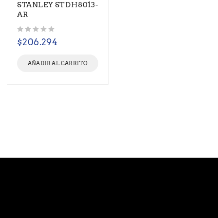
STANLEY STDH8013-
AR
Valorado con
de 5
$
206.294
AÑADIR AL CARRITO