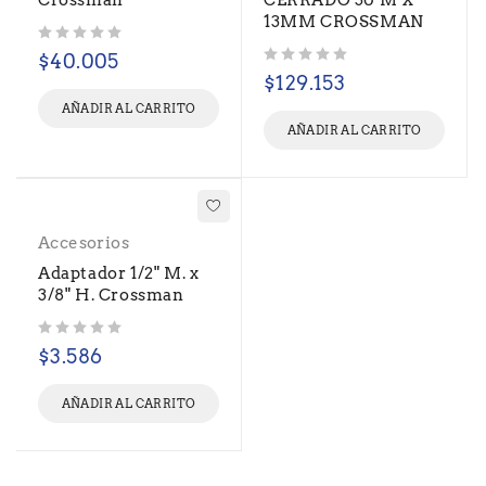
Crossman
CERRADO 30 M X
13MM CROSSMAN
Valorado con
de 5
$
40.005
Valorado con
de 5
$
129.153
AÑADIR AL CARRITO
AÑADIR AL CARRITO
Accesorios
Adaptador 1/2" M. x
3/8" H. Crossman
Valorado con
de 5
$
3.586
AÑADIR AL CARRITO