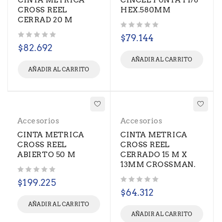
CINTA METRICA
CINCEL PUNTA 1 1/8"
CROSS REEL
HEX.580MM
CERRAD 20 M
Valorado con
de 5
$
79.144
Valorado con
de 5
$
82.692
AÑADIR AL CARRITO
AÑADIR AL CARRITO
Accesorios
Accesorios
CINTA METRICA
CINTA METRICA
CROSS REEL
CROSS REEL
ABIERTO 50 M
CERRADO 15 M X
13MM CROSSMAN.
Valorado con
de 5
$
199.225
Valorado con
de 5
$
64.312
AÑADIR AL CARRITO
AÑADIR AL CARRITO