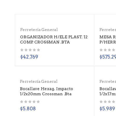
Ferretería General
Ferrete
ORGANIZADOR H/ELE PLAST. 12
MESA 
COMP. CROSSMAN .BTA
P/HERR
Valorado con
de 5
Valorado con
de 5
$
42.769
$
575.2
Ferretería General
Ferrete
Bocallave Hexag. Impacto
Bocalla
1/2x20mm Crossman .Bta
1/2x17m
Valorado con
de 5
Valorado con
de 5
$
5.808
$
5.989