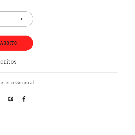
CARRITO
retería General