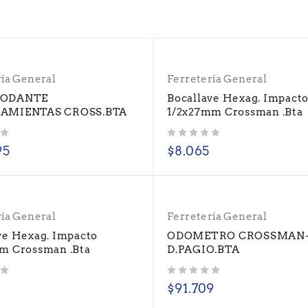
ría General
Ferretería General
RODANTE
Bocallave Hexag. Impact
AMIENTAS CROSS.BTA
1/2x27mm Crossman .Bta
Valorado con
de 5
95
$
8.065
ría General
Ferretería General
ve Hexag. Impacto
ODOMETRO CROSSMAN-
m Crossman .Bta
D.PAGIO.BTA
Valorado con
de 5
$
91.709