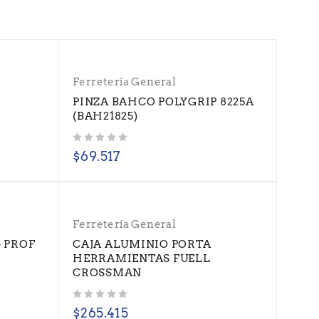
Ferretería General
o
PINZA BAHCO POLYGRIP 8225A
(BAH21825)
Valorado con
de 5
$
69.517
Ferretería General
 PROF
CAJA ALUMINIO PORTA
HERRAMIENTAS FUELL
CROSSMAN
Valorado con
de 5
$
265.415