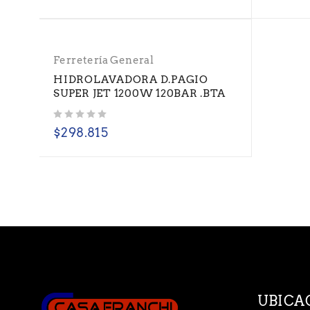
Ferretería General
HIDROLAVADORA D.PAGIO
SUPER JET 1200W 120BAR .BTA
Valorado con
de 5
$
298.815
UBICA