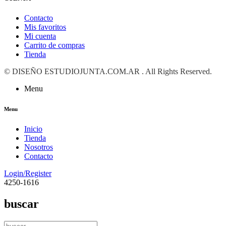
Contacto
Mis favoritos
Mi cuenta
Carrito de compras
Tienda
©
DISEÑO ESTUDIOJUNTA.COM.AR
. All Rights Reserved.
Menu
Menu
Inicio
Tienda
Nosotros
Contacto
Login/Register
4250-1616
buscar