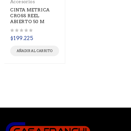
Accesorios
CINTA METRICA
CROSS REEL
ABIERTO 50 M
Valorado con
de 5
$
199.225
AÑADIR AL CARRITO