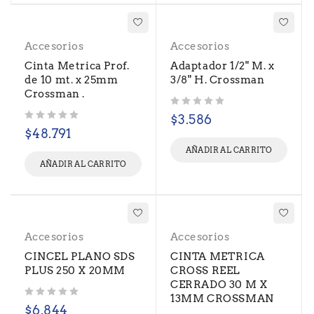
Accesorios
Accesorios
Cinta Metrica Prof.
Adaptador 1/2" M. x
de 10 mt. x 25mm
3/8" H. Crossman
Crossman .
Valorado con
de 5
$
3.586
Valorado con
de 5
$
48.791
AÑADIR AL CARRITO
AÑADIR AL CARRITO
Accesorios
Accesorios
CINCEL PLANO SDS
CINTA METRICA
PLUS 250 X 20MM
CROSS REEL
CERRADO 30 M X
13MM CROSSMAN
Valorado con
de 5
$
6.844