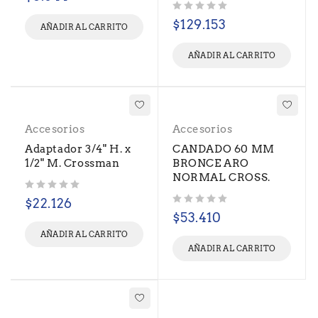
Valorado con
de 5
$
129.153
AÑADIR AL CARRITO
AÑADIR AL CARRITO
Accesorios
Accesorios
Adaptador 3/4" H. x
CANDADO 60 MM
1/2" M. Crossman
BRONCE ARO
NORMAL CROSS.
Valorado con
de 5
$
22.126
Valorado con
de 5
$
53.410
AÑADIR AL CARRITO
AÑADIR AL CARRITO