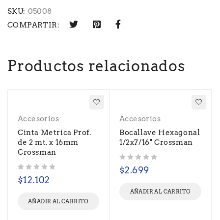
SKU:
05008
COMPARTIR:
Productos relacionados
Accesorios
Accesorios
Cinta Metrica Prof.
Bocallave Hexagonal
de 2 mt. x 16mm
1/2x7/16" Crossman
Crossman
Valorado con
de 5
$
2.699
Valorado con
de 5
$
12.102
AÑADIR AL CARRITO
AÑADIR AL CARRITO