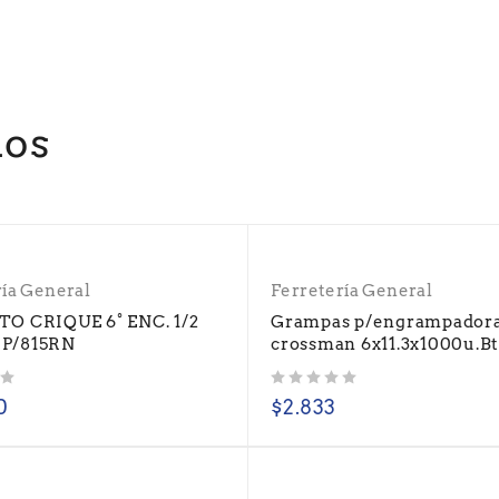
dos
ría General
Ferretería General
O CRIQUE 6° ENC. 1/2
Grampas p/engrampador
P/815RN
crossman 6x11.3x1000u.B
Valorado con
de 5
0
$
2.833