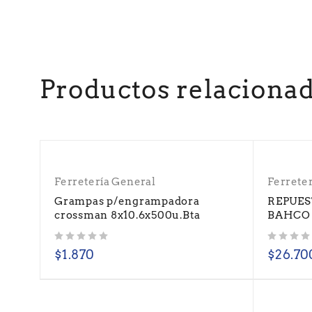
Productos relaciona
Ferretería General
Ferrete
Grampas p/engrampadora
REPUEST
crossman 8x10.6x500u.Bta
BAHCO 
Valorado con
de 5
Valorado con
de 5
$
1.870
$
26.70