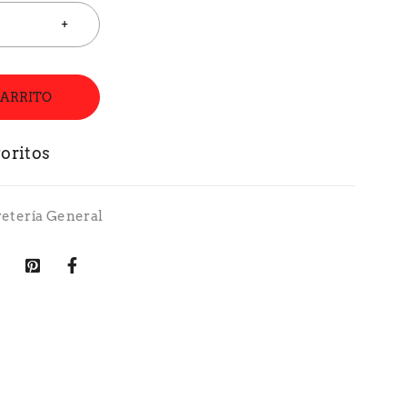
CARRITO
retería General