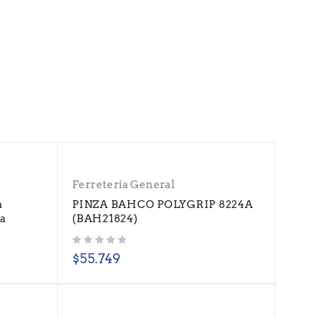
Ferretería General
a
PINZA BAHCO POLYGRIP 8224A
ta
(BAH21824)
Valorado con
de 5
$
55.749