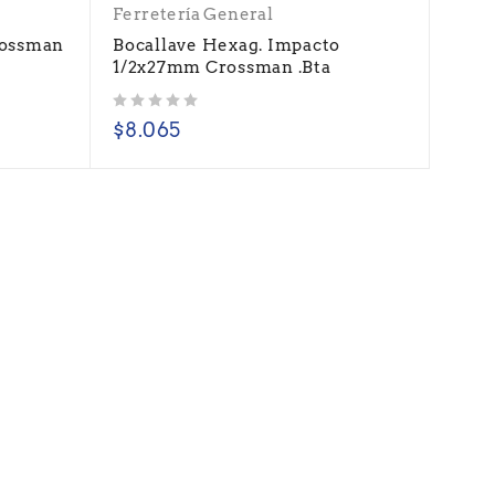
Ferretería General
rossman
Bocallave Hexag. Impacto
1/2x27mm Crossman .Bta
Valorado con
de 5
$
8.065