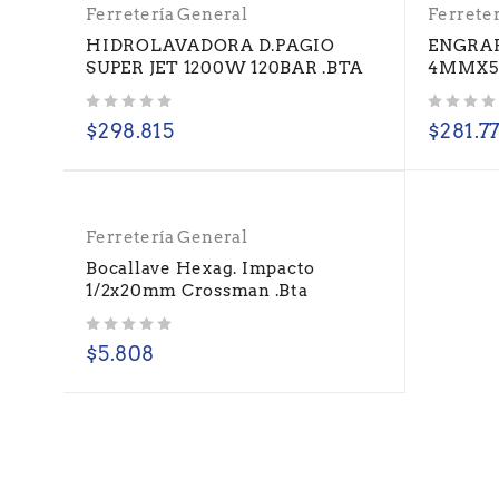
Ferretería General
Ferrete
HIDROLAVADORA D.PAGIO
ENGRAP
SUPER JET 1200W 120BAR .BTA
4MMX5
Valorado con
de 5
Valorado con
de 5
$
298.815
$
281.7
Ferretería General
Bocallave Hexag. Impacto
1/2x20mm Crossman .Bta
Valorado con
de 5
$
5.808