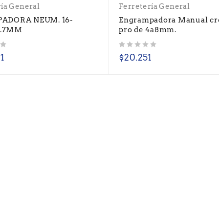
ría General
Ferretería General
ADORA NEUM. 16-
Engrampadora Manual c
.7MM
pro de 4a8mm.
Valorado con
de 5
71
$
20.251