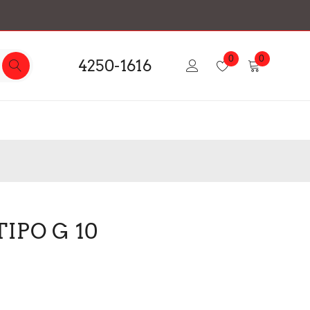
0
0
4250-1616
IPO G 10