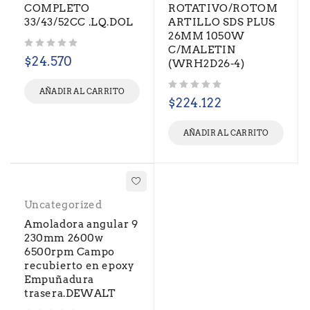
COMPLETO
ROTATIVO/ROTOM
33/43/52CC .LQ.DOL
ARTILLO SDS PLUS
26MM 1050W
C/MALETIN
Valorado con
de 5
$
24.570
(WRH2D26-4)
AÑADIR AL CARRITO
Valorado con
de 5
$
224.122
AÑADIR AL CARRITO
Uncategorized
Amoladora angular 9
230mm 2600w
6500rpm Campo
recubierto en epoxy
Empuñadura
trasera.DEWALT