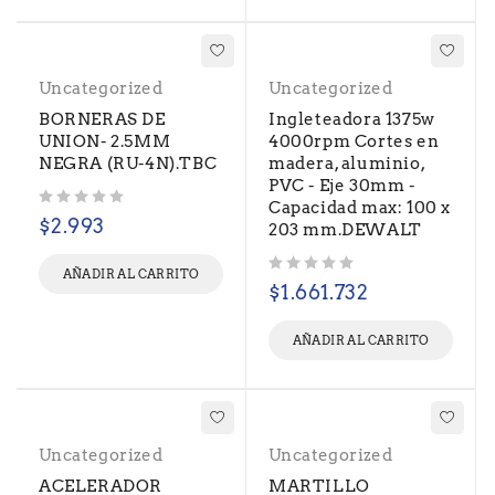
Uncategorized
Uncategorized
BORNERAS DE
Ingleteadora 1375w
UNION- 2.5MM
4000rpm Cortes en
NEGRA (RU-4N).TBC
madera, aluminio,
PVC - Eje 30mm -
Capacidad max: 100 x
Valorado con
de 5
$
2.993
203 mm.DEWALT
AÑADIR AL CARRITO
Valorado con
de 5
$
1.661.732
AÑADIR AL CARRITO
Uncategorized
Uncategorized
ACELERADOR
MARTILLO