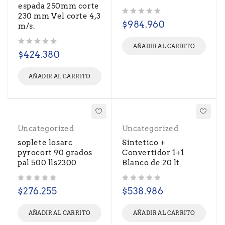
espada 250mm corte
230 mm Vel corte 4,3
Valorado con
de 5
$
984.960
m/s.
AÑADIR AL CARRITO
Valorado con
de 5
$
424.380
AÑADIR AL CARRITO
Uncategorized
Uncategorized
soplete losarc
Sintetico +
pyrocort 90 grados
Convertidor 1+1
pal 500 lls2300
Blanco de 20 lt
Valorado con
de 5
Valorado con
de 5
$
276.255
$
538.986
AÑADIR AL CARRITO
AÑADIR AL CARRITO